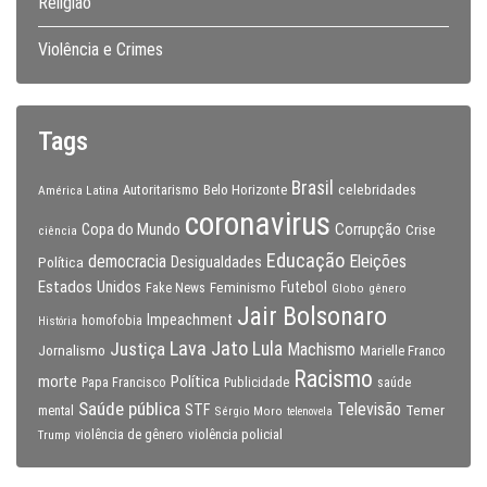
Religião
Violência e Crimes
Tags
Brasil
celebridades
Autoritarismo
Belo Horizonte
América Latina
coronavirus
Copa do Mundo
Corrupção
Crise
ciência
Educação
Eleições
democracia
Política
Desigualdades
Estados Unidos
Feminismo
Futebol
Fake News
Globo
gênero
Jair Bolsonaro
Impeachment
homofobia
História
Lava Jato
Justiça
Lula
Machismo
Jornalismo
Marielle Franco
Racismo
morte
Política
Papa Francisco
Publicidade
saúde
Saúde pública
Televisão
STF
Temer
mental
Sérgio Moro
telenovela
violência policial
Trump
violência de gênero