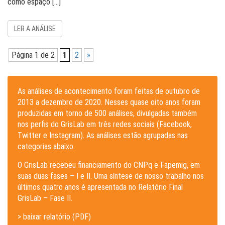
como espaço […]
LER A ANÁLISE
Página 1 de 2
1
2
»
As análises de acontecimento foram feitas de outubro de
2013 a dezembro de 2020. Nesses quase oito anos foram
produzidas em torno de 500 análises, divulgadas também
nos perfis do GrisLab em três redes sociais (Facebook,
Twitter e Instagram). As análises estão agrupadas nas
categorias abaixo.
O GrisLab recebeu financiamento do CNPq e Fapemig, em
suas duas fases – I e II. Uma síntese de nosso trabalho nos
últimos quatro anos é apresentada no Relatório Final
GrisLab – Fase II.
> baixar relatório (PDF)