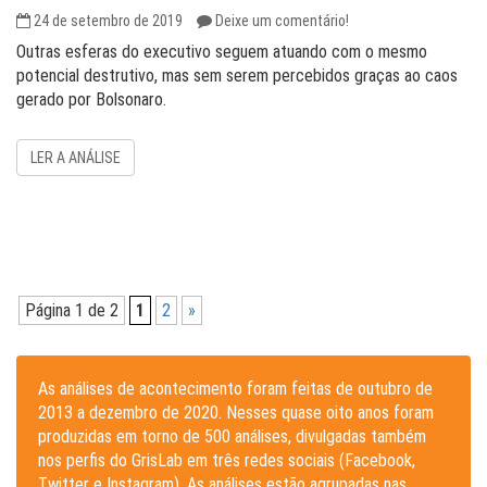
24 de setembro de 2019
Deixe um comentário!
O u t r a s e s f e ra s d o e x e c u t i v o s e g u e m a t u a n d o c o m o m e s m o
p o t e n c i a l d e s t r u t i v o , m a s s e m s e r e m p e r c e b i d o s g r a ç a s a o c a o s
g e r a d o p o r B o l s o n a r o .
LER A ANÁLISE
Página 1 de 2
1
2
»
As análises de acontecimento foram feitas de outubro de
2013 a dezembro de 2020. Nesses quase oito anos foram
produzidas em torno de 500 análises, divulgadas também
nos perfis do GrisLab em três redes sociais (Facebook,
Twitter e Instagram). As análises estão agrupadas nas