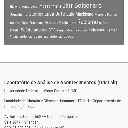
Jair Bolsonaro
Impeachment
homofobia
História
Lava Jato
Justiça
Lula
Machismo
Jornalismo
Marielle Franco
Racismo
morte
Política
Papa Francisco
Publicidade
saúde
Saúde pública
Televisão
STF
Temer
mental
Sérgio Moro
telenovela
violência policial
Trump
violência de gênero
Laboratório de Análise de Acontecimentos (GrisLab)
Universidade Federal de Minas Gerais – UFMG
Faculdade de Filosofia e Ciências Humanas – FAFICH – Departamento de
Comunicação Social
Av. Antônio Carlos, 6627 – Campus Pampulha
Sala 3047 – 3° andar