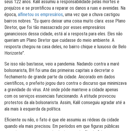
seus 122 anos. Kalil assumiu a responsabilidade pelas mortes e
prejuízos e se prontificou a reparar os danos a ruas e avenidas. Na
época,
alfinetou os empresários
, uma vez que a chuva castigou
bairros nobres. “Eu quero deixar uma coisa muito clara: esse Plano
Diretor, que foi tão massacrado por esses empresários
gananciosos dessa cidade, está aí a resposta para eles. Eles não
queriam um Plano Diretor que cuidasse do meio ambiente. A
resposta chegou na casa deles, no bairro chique e luxuoso de Belo
Horizonte”.
Se isso não bastasse, veio a pandemia. Nadando contra a maré
bolsonarista, BH foi uma das primeiras capitais a decretar o
fechamento de grande parte da cidade. Ancorado em dados
científicos, o prefeito jogou duro contra o discurso que minimizava
a gravidade do vírus. Até onde pôde manteve a cidade apenas
com os serviços essenciais funcionando. A atitude provocou
protestos da ala bolsonarista. Assim, Kalil conseguiu agradar até a
ala mais à esquerda da política.
Eficiente ou não, o fato é que ele assumiu as rédeas da cidade
quando ela mais precisou. Em períodos em que figuras públicas