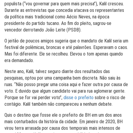
populista (“vou governar para quem mais precisa”), Kalil cresceu.
Durante as entrevistas que concedia atacava os representantes
da política mais tradicional como Aécio Neves, na época
presidente do partido tucano. Ao fim do pleito, sagrou-se
vencedor derrotando João Leite (PSDB).
O jeitão de poucos amigos sugeria que o mandato de Kalil seria um
festival de polêmicas, broncas e até palavrões. Esperavam o caos.
Mas foi diferente. Ele se recolheu. Elevou o tom apenas quando
era demandado.
Neste ano, Kalil, talvez seguro diante dos resultados das
pesquisas, optou por uma campanha bem discreta. Não saiu às
ruas. “Não posso pregar uma coisa aqui e fazer outra por causa de
voto. E duvido que algum candidato vai para rua aglomerar gente.
Porque se for vai perder voto”,
disse o prefeito
sobre o risco de
contágio. Kalil também não compareceu a nenhum debate.
Quis o destino que fosse ele o prefeito de BH em um dos anos
mais conturbados da história da cidade. Em janeiro de 2020, BH
virou terra arrasada por causa dos temporais mais intensos de