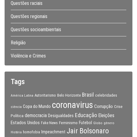
Questões raciais
Questões regionais
Questões socioambientais
Religião
Violência e Crimes
Tags
Brasil
celebridades
Autoritarismo
Belo Horizonte
América Latina
coronavirus
Copa do Mundo
Corrupção
Crise
ciência
Educação
Eleições
democracia
Política
Desigualdades
Estados Unidos
Feminismo
Futebol
Fake News
Globo
gênero
Jair Bolsonaro
Impeachment
homofobia
História