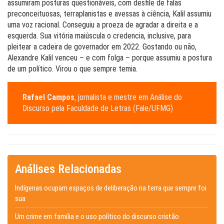
assumiram posturas questionáveis, com desfile de falas
preconceituosas, terraplanistas e avessas à ciência, Kalil assumiu
uma voz racional. Conseguiu a proeza de agradar a direita e a
esquerda. Sua vitória maiúscula o credencia, inclusive, para
pleitear a cadeira de governador em 2022. Gostando ou não,
Alexandre Kalil venceu – e com folga – porque assumiu a postura
de um político. Virou o que sempre temia.
Rafael Campos
, jornalista e mestre em Análise do
Discurso pela Faculdade de Letras (Fale/UFMG)
Análises Relacionadas
Indígenas ocupam espaços de deliberação na terra que sempre foi
sua
Um crime em família e o uso político do discurso cristão