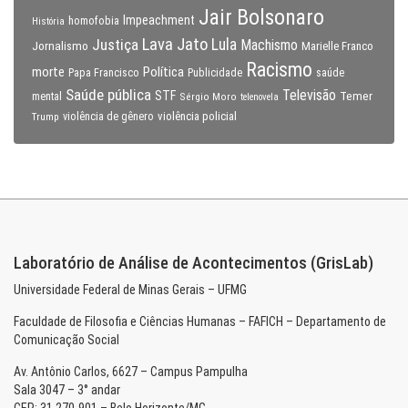
Jair Bolsonaro
Impeachment
homofobia
História
Lava Jato
Justiça
Lula
Machismo
Jornalismo
Marielle Franco
Racismo
morte
Política
Papa Francisco
Publicidade
saúde
Saúde pública
Televisão
STF
Temer
mental
Sérgio Moro
telenovela
violência policial
Trump
violência de gênero
Laboratório de Análise de Acontecimentos (GrisLab)
Universidade Federal de Minas Gerais – UFMG
Faculdade de Filosofia e Ciências Humanas – FAFICH – Departamento de
Comunicação Social
Av. Antônio Carlos, 6627 – Campus Pampulha
Sala 3047 – 3° andar