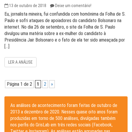
13 de outubro de 2018
Deixe um comentário!
Eu, jornalista mineira, fui confundida com homônima da Folha de S.
Paulo e sofri ataques de apoiadores do candidato Bolsonaro na
internet. No dia 26 de setembro, o site da Folha de S. Paulo
divulgou uma matéria sobre a ex-mulher do candidato à
Presidência Jair Bolsonaro e o fato de ela ter sido ameaçada por
[…]
LER A ANÁLISE
Página 1 de 2
1
2
»
As análises de acontecimento foram feitas de outubro de
2013 a dezembro de 2020. Nesses quase oito anos foram
produzidas em torno de 500 análises, divulgadas também
nos perfis do GrisLab em três redes sociais (Facebook,
Twitter e Instagram). As análises estão agrupadas nas