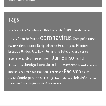
Tags
Brasil
celebridades
Autoritarismo
Belo Horizonte
América Latina
coronavirus
Copa do Mundo
Corrupção
Crise
ciência
Educação
Eleições
democracia
Política
Desigualdades
Estados Unidos
Feminismo
Futebol
Fake News
Globo
gênero
Jair Bolsonaro
Impeachment
homofobia
História
Lava Jato
Justiça
Lula
Machismo
Jornalismo
Marielle Franco
Racismo
morte
Política
Papa Francisco
Publicidade
saúde
Saúde pública
Televisão
STF
Temer
mental
Sérgio Moro
telenovela
violência policial
Trump
violência de gênero