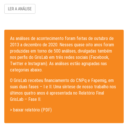
LER A ANÁLISE
As análises de acontecimento foram feitas de outubro de
2013 a dezembro de 2020. Nesses quase oito anos foram
produzidas em torno de 500 análises, divulgadas também
nos perfis do GrisLab em três redes sociais (Facebook,
Twitter e Instagram). As análises estão agrupadas nas
categorias abaixo.
O GrisLab recebeu financiamento do CNPq e Fapemig, em
suas duas fases – I e II. Uma síntese de nosso trabalho nos
últimos quatro anos é apresentada no Relatório Final
GrisLab – Fase II.
> baixar relatório (PDF)