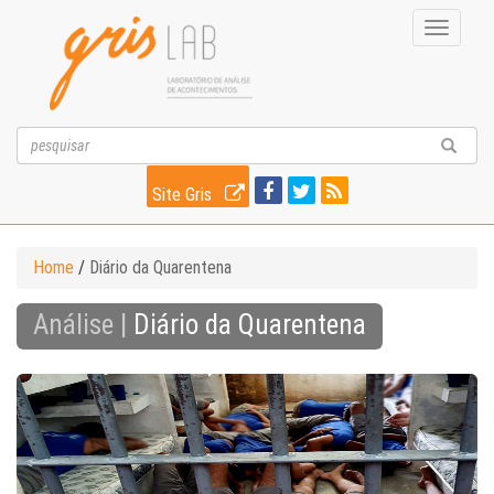
Toggle
navigati
Site Gris
Home
/
Diário da Quarentena
Análise |
Diário da Quarentena