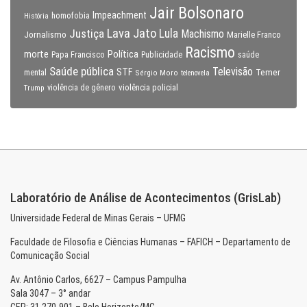
Jair Bolsonaro
Impeachment
homofobia
História
Lava Jato
Justiça
Lula
Machismo
Jornalismo
Marielle Franco
Racismo
morte
Política
Papa Francisco
Publicidade
saúde
Saúde pública
Televisão
STF
Temer
mental
Sérgio Moro
telenovela
violência policial
Trump
violência de gênero
Laboratório de Análise de Acontecimentos (GrisLab)
Universidade Federal de Minas Gerais – UFMG
Faculdade de Filosofia e Ciências Humanas – FAFICH – Departamento de
Comunicação Social
Av. Antônio Carlos, 6627 – Campus Pampulha
Sala 3047 – 3° andar