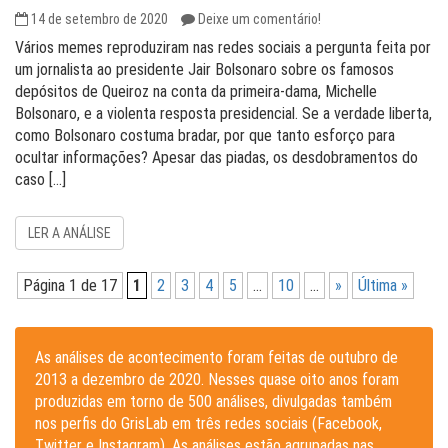
14 de setembro de 2020
Deixe um comentário!
Vários memes reproduziram nas redes sociais a pergunta feita por
um jornalista ao presidente Jair Bolsonaro sobre os famosos
depósitos de Queiroz na conta da primeira-dama, Michelle
Bolsonaro, e a violenta resposta presidencial. Se a verdade liberta,
como Bolsonaro costuma bradar, por que tanto esforço para
ocultar informações? Apesar das piadas, os desdobramentos do
caso […]
LER A ANÁLISE
Página 1 de 17
1
2
3
4
5
...
10
...
»
Última »
As análises de acontecimento foram feitas de outubro de
2013 a dezembro de 2020. Nesses quase oito anos foram
produzidas em torno de 500 análises, divulgadas também
nos perfis do GrisLab em três redes sociais (Facebook,
Twitter e Instagram). As análises estão agrupadas nas