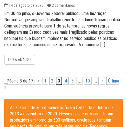
14 de agosto de 2020
2 comentários
Em 30 de julho, o Governo Federal publicou uma Instrução
Normativa que amplia o trabalho remoto na administração pública.
Com vigência prevista para 1 de setembro, as novas regras
deflagram um Estado cada vez mais fragilizado pelas políticas
neoliberais que buscam implantar no serviço público as práticas
exploratórias já comuns no setor privado. A economia […]
LER A ANÁLISE
Página 3 de 17
«
1
2
3
4
5
...
10
...
»
Última
»
As análises de acontecimento foram feitas de outubro de
2013 a dezembro de 2020. Nesses quase oito anos foram
produzidas em torno de 500 análises, divulgadas também
nos perfis do GrisLab em três redes sociais (Facebook,