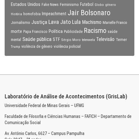
Estados Unidos
Feminismo
Futebol
Fake News
Globo
gênero
Jair Bolsonaro
Impeachment
homofobia
História
Lava Jato
Justiça
Lula
Machismo
Jornalismo
Marielle Franco
Racismo
morte
Política
Papa Francisco
Publicidade
saúde
Saúde pública
Televisão
STF
Temer
mental
Sérgio Moro
telenovela
violência policial
Trump
violência de gênero
Laboratório de Análise de Acontecimentos (GrisLab)
Universidade Federal de Minas Gerais – UFMG
Faculdade de Filosofia e Ciências Humanas – FAFICH – Departamento de
Comunicação Social
Av. Antônio Carlos, 6627 – Campus Pampulha