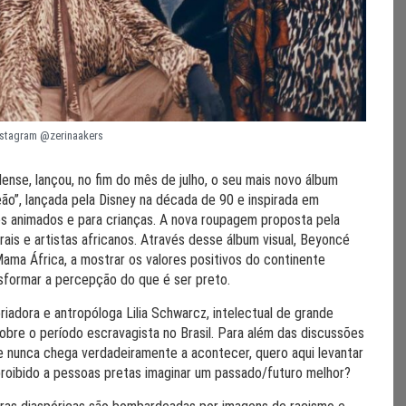
nstagram @zerinaakers
ense, lançou, no fim do mês de julho, o seu mais novo álbum
Leão”, lançada pela Disney na década de 90 e inspirada em
s animados e para crianças. A nova roupagem proposta pela
ais e artistas africanos. Através desse álbum visual, Beyoncé
 Mama África, a mostrar os valores positivos do continente
ransformar a percepção do que é ser preto.
iadora e antropóloga Lilia Schwarcz, intelectual de grande
obre o período escravagista no Brasil. Para além das discussões
e nunca chega verdadeiramente a acontecer, quero aqui levantar
proibido a pessoas pretas imaginar um passado/futuro melhor?