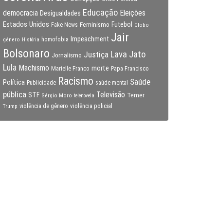
Educação
Eleições
democracia
Desigualdades
Estados Unidos
Feminismo
Futebol
Fake News
Globo
Jair
Impeachment
gênero
homofobia
História
Bolsonaro
Lava Jato
Justiça
Jornalismo
Lula
Machismo
morte
Marielle Franco
Papa Francisco
Racismo
Saúde
Política
Publicidade
saúde mental
pública
Televisão
STF
Temer
Sérgio Moro
telenovela
violência policial
Trump
violência de gênero