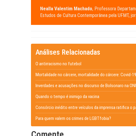
Nealla Valentim Machado
, Professora Departa
Estudos de Cultura Contemporânea pela UFMT, jorn
Análises Relacionadas
O antirracismo no futebol
Mortalidade no cárcere, mortalidade do cárcere: Covid-19 
Inverdades e acusações no discurso de Bolsonaro na ON
Quando o tempo é inimigo da vacina
Consórcio inédito entre veículos da imprensa ratifica o
Para quem valem os crimes de LGBTfobia?
Comente