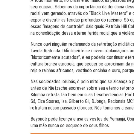
A todo momento, no Brasil e no mundo, as pessoas ne
segregação. Sabemos da importância da denúncia dess
racial vem gerando, através do “Black Live Matters” e
expor e discutir as feridas profundas do racismo. Só qu
essas “imagens de controle”, dais quais Patrícia Hill C
na consolidação dessa eterna ferida racial que a violên
Nunca ouvi ninguém reclamando da retratação midiática 
Távola Redonda. Dificilmente se ouvem reclamações a
“historicamente acurados”, e eu poderia continuar ete
cultura branca europeia, que sequer se aproximam da 
reis e rainhas africanos, vestindo oncinha e ouro, porqu
Nas sociedades iorubás, é pelo mito que se alcança o p
antes de Nietzsche escrever sobre seu eterno retorno
Kilomba retrata tão bem em suas Desobediências Poétic
Sá, Elza Soares, Iza, Gilberto Gil, DJonga, Racionais M
retratam nosso passado glorioso. Nós tomamos a canet
Beyoncé pede licença e usa as vestes de Yemanjá, Osú
uma mãe nunca se esquece de seus filhos.