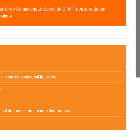
mento de Comunicação Social da UFMT, doutoranda em
alista
e o sistema prisional brasileiro
U
 papel do jornalismo em uma democracia