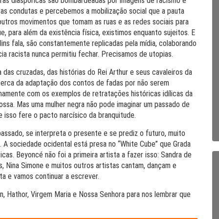
gras diaspóricas são bombardeadas por imagens de racismo e
as condutas e percebemos a mobilização social que a pauta
 outros movimentos que tomam as ruas e as redes sociais para
e, para além da existência física, existimos enquanto sujeitos. E
ollins fala, são constantemente replicadas pela mídia, colaborando
cia racista nunca permitiu fechar. Precisamos de utopias.
das cruzadas, das histórias do Rei Arthur e seus cavaleiros da
cerca da adaptação dos contos de fadas por não serem
rnamente com os exemplos de retratações históricas idílicas da
nossa. Mas uma mulher negra não pode imaginar um passado de
e isso fere o pacto narcísico da branquitude.
assado, se interpreta o presente e se prediz o futuro, muito
. A sociedade ocidental está presa no “White Cube” que Grada
as. Beyoncé não foi a primeira artista a fazer isso: Sandra de
C’s, Nina Simone e muitos outros artistas cantam, dançam e
a e vamos continuar a escrever.
n, Hathor, Virgem Maria e Nossa Senhora para nos lembrar que