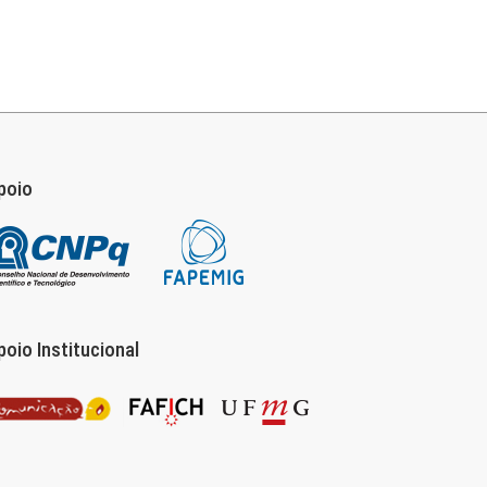
poio
poio Institucional