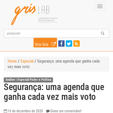
Toggle
navigati
Site Gris
Home
/
Especial
/
Segurança: uma agenda que ganha cada
vez mais voto
Análise |
Especial
Poder e Política
Segurança: uma agenda que
ganha cada vez mais voto
16 de dezembro de 2020
Deixe um comentário!