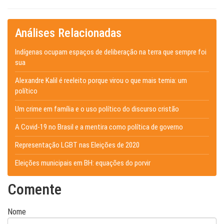
Análises Relacionadas
Indígenas ocupam espaços de deliberação na terra que sempre foi
sua
Alexandre Kalil é reeleito porque virou o que mais temia: um
político
Um crime em família e o uso político do discurso cristão
A Covid-19 no Brasil e a mentira como política de governo
Representação LGBT nas Eleições de 2020
Eleições municipais em BH: equações do porvir
Comente
Nome