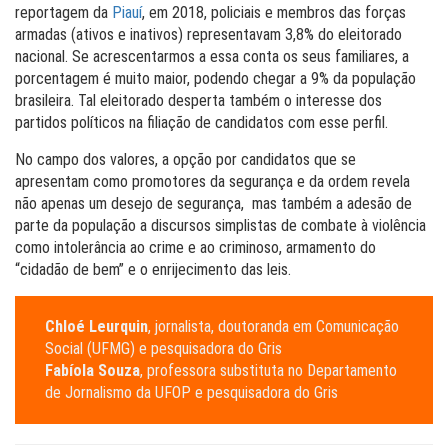
reportagem da
Piauí
, em 2018, policiais e membros das forças
armadas (ativos e inativos) representavam 3,8% do eleitorado
nacional. Se acrescentarmos a essa conta os seus familiares, a
porcentagem é muito maior, podendo chegar a 9% da população
brasileira. Tal eleitorado desperta também o interesse dos
partidos políticos na filiação de candidatos com esse perfil.
No campo dos valores, a opção por candidatos que se
apresentam como promotores da segurança e da ordem revela
não apenas um desejo de segurança, mas também a adesão de
parte da população a discursos simplistas de combate à violência
como intolerância ao crime e ao criminoso, armamento do
“cidadão de bem” e o enrijecimento das leis.
Chloé Leurquin
, jornalista, doutoranda em Comunicação
Social (UFMG) e pesquisadora do Gris
Fabíola Souza
, professora substituta no Departamento
de Jornalismo da UFOP e pesquisadora do Gris