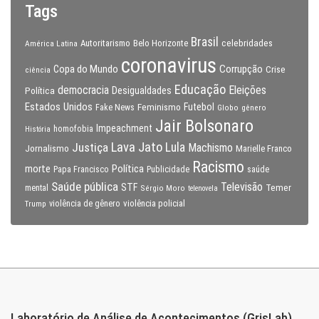
Tags
Brasil
celebridades
Autoritarismo
Belo Horizonte
América Latina
coronavirus
Copa do Mundo
Corrupção
Crise
ciência
Educação
Eleições
democracia
Política
Desigualdades
Estados Unidos
Feminismo
Futebol
Fake News
Globo
gênero
Jair Bolsonaro
Impeachment
homofobia
História
Lava Jato
Justiça
Lula
Machismo
Jornalismo
Marielle Franco
Racismo
morte
Política
Papa Francisco
Publicidade
saúde
Saúde pública
Televisão
STF
Temer
mental
Sérgio Moro
telenovela
violência policial
Trump
violência de gênero
Laboratório de Análise de Acontecimentos (GrisLab)