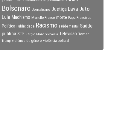
Bolsonaro
Lava Jato
Justiça
Jornalismo
Lula
Machismo
morte
Marielle Franco
Papa Francisco
Racismo
Saúde
Política
Publicidade
saúde mental
pública
Televisão
STF
Temer
Sérgio Moro
telenovela
violência policial
Trump
violência de gênero