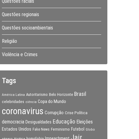
Questões raciais
Questões regionais
Questões socioambientais
Religião
Violência e Crimes
Tags
Brasil
Autoritarismo
Belo Horizonte
América Latina
Copa do Mundo
celebridades
ciência
coronavirus
Corrupção
Crise Política
Educação
Eleições
democracia
Desigualdades
Estados Unidos
Feminismo
Futebol
Fake News
Globo
Jair
Impeachment
gênero
homofobia
História