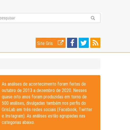
Site Gris
As análises de acontecimento foram feitas de
outubro de 2013 a dezembro de 2020. Nesses
quase oito anos foram produzidas em torno de
500 análises, divulgadas também nos perfis do
GrisLab em três redes sociais (Facebook, Twitter
e Instagram). As análises estão agrupadas nas
categorias abaixo.