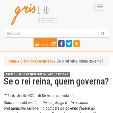
Toggle
navigati
Site Gris
Home
/
Diário da Quarentena
/
Se o rei reina, quem governa?
Análise |
Diário da Quarentena
Poder e Política
Se o rei reina, quem governa?
15 de abril de 2020
Deixe um comentário!
Conforme está sendo noticiado, Braga Netto assumiu
protagonismo racional no combate do governo federal ao