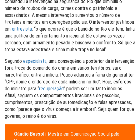
comandou a intervenção na segurança do Rio que diminuiu o
número de roubos de carga, crimes contra o patrimônio e
assassinatos. A mesma intervenção aumentou o número de
tiroteios e mortos em operações policiais. O interventor justificou
em
entrevista
: “o que ocorre é que o bandido no Rio ele tem, tinha
uma política de enfrentamento irracional. Ele estava às vezes
cercado, com armamento pesado e buscava o confronto. Só que a
tropa estava adestrada e tinha muita tropa no local”.
Segundo
especialista
, uma consequência posterior da intervenção
foi a troca do comando do crime em vários territórios: sai o
narcotráfico, entra a milícia. Pouco adiantou a fama do general ter
“CPF, nome e endereço de cada miliciano no Rio”. Hoje, esforços
do ministro para “
recuperação
” podem ser um tanto inócuos.
Afinal, seguem os comportamentos irracionais de passeios,
cumprimentos, prescrição de automedicação e falas apressadas,
como “parece que o vírus começa a ir embora”. Seja quem for que
governa, o reino é do vírus.
Gáudio Bassoli
, Mestre em Comunicação Social pelo