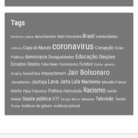
Tags
Brasil
celebridades
Autoritarismo
Belo Horizonte
América Latina
coronavirus
Copa do Mundo
Corrupção
Crise
ciência
Educação
Eleições
democracia
Política
Desigualdades
Estados Unidos
Feminismo
Futebol
Fake News
Globo
gênero
Jair Bolsonaro
Impeachment
homofobia
História
Lava Jato
Justiça
Lula
Machismo
Jornalismo
Marielle Franco
Racismo
morte
Política
Papa Francisco
Publicidade
saúde
Saúde pública
Televisão
STF
Temer
mental
Sérgio Moro
telenovela
violência policial
Trump
violência de gênero