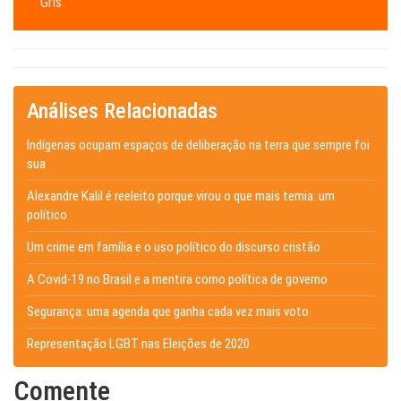
Gris
Análises Relacionadas
Indígenas ocupam espaços de deliberação na terra que sempre foi
sua
Alexandre Kalil é reeleito porque virou o que mais temia: um
político
Um crime em família e o uso político do discurso cristão
A Covid-19 no Brasil e a mentira como política de governo
Segurança: uma agenda que ganha cada vez mais voto
Representação LGBT nas Eleições de 2020
Comente