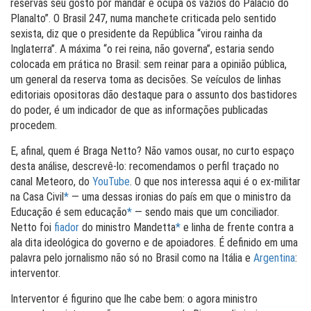
reservas seu gosto por mandar e ocupa os vazios do Palácio do
Planalto”. O Brasil 247, numa manchete criticada pelo sentido
sexista, diz que o presidente da República “virou rainha da
Inglaterra”. A máxima “o rei reina, não governa”, estaria sendo
colocada em prática no Brasil: sem reinar para a opinião pública,
um general da reserva toma as decisões. Se veículos de linhas
editoriais opositoras dão destaque para o assunto dos bastidores
do poder, é um indicador de que as informações publicadas
procedem.
E, afinal, quem é Braga Netto? Não vamos ousar, no curto espaço
desta análise, descrevê-lo: recomendamos o perfil traçado no
canal Meteoro, do
YouTube
. O que nos interessa aqui é o ex-militar
na Casa Civil
*
— uma dessas ironias do país em que o ministro da
Educação é sem educação
*
— sendo mais que um conciliador.
Netto foi
fiador
do ministro Mandetta
*
e linha de frente contra a
ala dita ideológica do governo e de apoiadores. É definido em uma
palavra pelo jornalismo não só no Brasil como na Itália e
Argentina
:
interventor.
Interventor é figurino que lhe cabe bem: o agora ministro