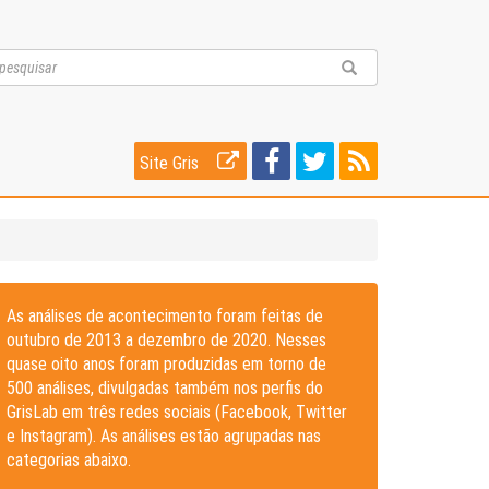
Site Gris
As análises de acontecimento foram feitas de
outubro de 2013 a dezembro de 2020. Nesses
quase oito anos foram produzidas em torno de
500 análises, divulgadas também nos perfis do
GrisLab em três redes sociais (Facebook, Twitter
e Instagram). As análises estão agrupadas nas
categorias abaixo.