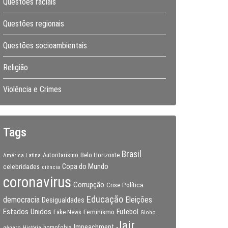
Questões raciais
Questões regionais
Questões socioambientais
Religião
Violência e Crimes
Tags
Brasil
Autoritarismo
Belo Horizonte
América Latina
Copa do Mundo
celebridades
ciência
coronavirus
Corrupção
Crise Política
Educação
Eleições
democracia
Desigualdades
Estados Unidos
Feminismo
Futebol
Fake News
Globo
Jair
Impeachment
gênero
homofobia
História