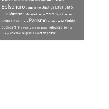
Bolsonaro
Lava Jato
Justiça
Jornalismo
Lula
Machismo
morte
Marielle Franco
Papa Francisco
Racismo
Saúde
Política
Publicidade
saúde mental
pública
Televisão
STF
Temer
Sérgio Moro
telenovela
violência policial
Trump
violência de gênero