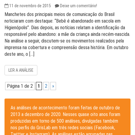
11 de novembro de 2015
Deixe um comentário!
Manchetes dos principais meios de comunicação do Brasil
noticiaram com destaque: “Bebê é abandonado em sacola em
Higienópolis”. Dias depois, as notícias relatam a identificação da
responsável pelo abandono: a mãe da criança ainda recém-nascida.
Na análise a seguir, discutem-se os movimentos realizados pela
imprensa na cobertura e compreensão dessa história. Em outubro
deste ano, o […]
LER A ANÁLISE
Página 1 de 2
1
2
»
As análises de acontecimento foram feitas de outubro de
2013 a dezembro de 2020. Nesses quase oito anos foram
produzidas em torno de 500 análises, divulgadas também
nos perfis do GrisLab em três redes sociais (Facebook,
Twitter e Instagram). As análises estão agrupadas nas