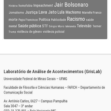
Jair Bolsonaro
Impeachment
homofobia
História
Lava Jato
Justiça
Lula
Machismo
Jornalismo
Marielle Franco
Racismo
morte
Política
Papa Francisco
Publicidade
saúde
Saúde pública
Televisão
STF
Temer
mental
Sérgio Moro
telenovela
violência policial
Trump
violência de gênero
Laboratório de Análise de Acontecimentos (GrisLab)
Universidade Federal de Minas Gerais – UFMG
Faculdade de Filosofia e Ciências Humanas – FAFICH – Departamento de
Comunicação Social
Av. Antônio Carlos, 6627 – Campus Pampulha
Sala 3047 – 3° andar