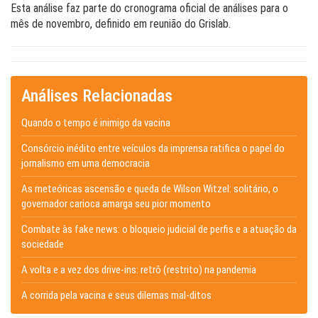
Esta análise faz parte do cronograma oficial de análises para o
mês de novembro, definido em reunião do Grislab.
Análises Relacionadas
Quando o tempo é inimigo da vacina
Consórcio inédito entre veículos da imprensa ratifica o papel do
jornalismo em uma democracia
As meteóricas ascensão e queda de Wilson Witzel: solitário, o
governador carioca amarga seu pior momento
Combate às fake news: o bloqueio judicial de perfis e a atuação da
sociedade
A volta e a vez dos drive-ins: retrô (restrito) na pandemia
A corrida pela vacina e seus dilemas mal-ditos