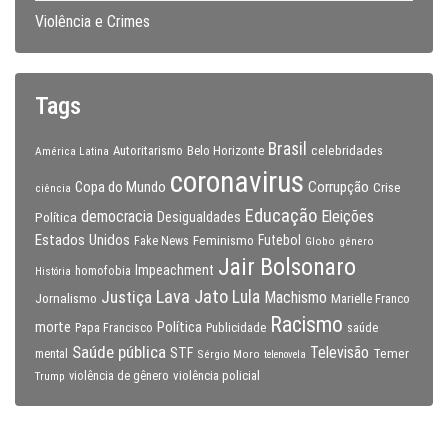
Violência e Crimes
Tags
Brasil
celebridades
Autoritarismo
Belo Horizonte
América Latina
coronavirus
Copa do Mundo
Corrupção
Crise
ciência
Educação
Eleições
democracia
Política
Desigualdades
Estados Unidos
Feminismo
Futebol
Fake News
Globo
gênero
Jair Bolsonaro
Impeachment
homofobia
História
Lava Jato
Justiça
Lula
Machismo
Jornalismo
Marielle Franco
Racismo
morte
Política
Papa Francisco
Publicidade
saúde
Saúde pública
Televisão
STF
Temer
mental
Sérgio Moro
telenovela
violência policial
Trump
violência de gênero