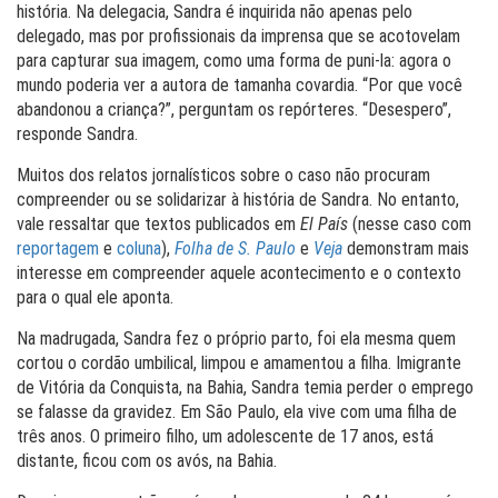
história. Na delegacia, Sandra é inquirida não apenas pelo
delegado, mas por profissionais da imprensa que se acotovelam
para capturar sua imagem, como uma forma de puni-la: agora o
mundo poderia ver a autora de tamanha covardia. “Por que você
abandonou a criança?”, perguntam os repórteres. “Desespero”,
responde Sandra.
Muitos dos relatos jornalísticos sobre o caso não procuram
compreender ou se solidarizar à história de Sandra. No entanto,
vale ressaltar que textos publicados em
El País
(nesse caso com
reportagem
e
coluna
),
Folha de S. Paulo
e
Veja
demonstram mais
interesse em compreender aquele acontecimento e o contexto
para o qual ele aponta.
Na madrugada, Sandra fez o próprio parto, foi ela mesma quem
cortou o cordão umbilical, limpou e amamentou a filha. Imigrante
de Vitória da Conquista, na Bahia, Sandra temia perder o emprego
se falasse da gravidez. Em São Paulo, ela vive com uma filha de
três anos. O primeiro filho, um adolescente de 17 anos, está
distante, ficou com os avós, na Bahia.