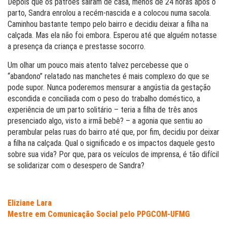
Depois que os patrões saíram de casa, menos de 24 horas após o
parto, Sandra enrolou a recém-nascida e a colocou numa sacola.
Caminhou bastante tempo pelo bairro e decidiu deixar a filha na
calçada. Mas ela não foi embora. Esperou até que alguém notasse
a presença da criança e prestasse socorro.
Um olhar um pouco mais atento talvez percebesse que o
“abandono” relatado nas manchetes é mais complexo do que se
pode supor. Nunca poderemos mensurar a angústia da gestação
escondida e conciliada com o peso do trabalho doméstico, a
experiência de um parto solitário – teria a filha de três anos
presenciado algo, visto a irmã bebê? – a agonia que sentiu ao
perambular pelas ruas do bairro até que, por fim, decidiu por deixar
a filha na calçada. Qual o significado e os impactos daquele gesto
sobre sua vida? Por que, para os veículos de imprensa, é tão difícil
se solidarizar com o desespero de Sandra?
Eliziane Lara
Mestre em Comunicação Social pelo PPGCOM-UFMG