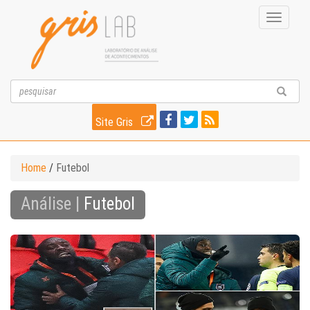
Toggle
navigati
Site Gris
Home
/
Futebol
Análise |
Futebol