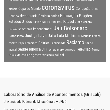
coronavirus
Copa do Mundo
Corrupção
Crise
ciência
Educação
Eleições
democracia
Política
Desigualdades
Estados Unidos
Feminismo
Futebol
Fake News
Globo
gênero
Jair Bolsonaro
Impeachment
homofobia
História
Lava Jato
Justiça
Lula
Machismo
Jornalismo
Marielle Franco
Racismo
morte
Política
Papa Francisco
Publicidade
saúde
Saúde pública
Televisão
STF
Temer
mental
Sérgio Moro
telenovela
violência policial
Trump
violência de gênero
Laboratório de Análise de Acontecimentos (GrisLab)
Universidade Federal de Minas Gerais – UFMG