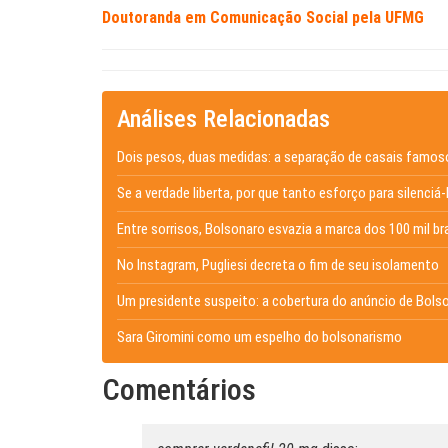
Doutoranda em Comunicação Social pela UFMG
Análises Relacionadas
Dois pesos, duas medidas: a separação de casais famos
Se a verdade liberta, por que tanto esforço para silenciá
Entre sorrisos, Bolsonaro esvazia a marca dos 100 mil br
No Instagram, Pugliesi decreta o fim de seu isolamento
Um presidente suspeito: a cobertura do anúncio de Bol
Sara Giromini como um espelho do bolsonarismo
Comentários