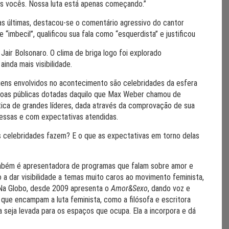
dos vocês. Nossa luta está apenas começando.”
as últimas, destacou-se o comentário agressivo do cantor
imbecil”, qualificou sua fala como “esquerdista” e justificou
Jair Bolsonaro. O clima de briga logo foi explorado
nda mais visibilidade.
ns envolvidos no acontecimento são celebridades da esfera
soas públicas dotadas daquilo que Max Weber chamou de
ica de grandes líderes, dada através da comprovação de sua
essas e com expectativas atendidas.
s celebridades fazem? E o que as expectativas em torno delas
 também é apresentadora de programas que falam sobre amor e
a dar visibilidade a temas muito caros ao movimento feminista,
Na Globo, desde 2009 apresenta o
Amor&Sexo
, dando voz e
 que encampam a luta feminista, como a filósofa e escritora
a seja levada para os espaços que ocupa. Ela a incorpora e dá