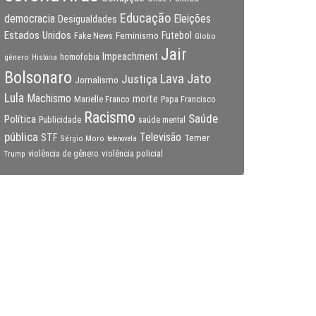
Educação
Eleições
democracia
Desigualdades
Estados Unidos
Feminismo
Futebol
Fake News
Globo
Jair
Impeachment
gênero
homofobia
História
Bolsonaro
Lava Jato
Justiça
Jornalismo
Lula
Machismo
morte
Marielle Franco
Papa Francisco
Racismo
Saúde
Política
Publicidade
saúde mental
pública
Televisão
STF
Temer
Sérgio Moro
telenovela
violência policial
Trump
violência de gênero