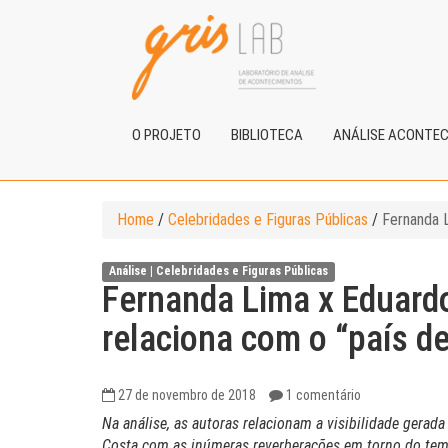
O PROJETO
BIBLIOTECA
ANÁLISE ACONTE
Home
/
Celebridades e Figuras Públicas
/
Fernanda L
Análise |
Celebridades e Figuras Públicas
Fernanda Lima x Eduardo
relaciona com o “país d
27 de novembro de 2018
1 comentário
Na análise, as autoras relacionam a visibilidade gera
Costa com as inúmeras reverberações em torno do tema