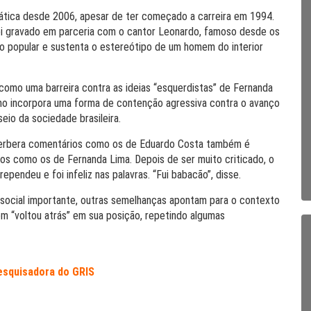
iática desde 2006, apesar de ter começado a carreira em 1994.
foi gravado em parceria com o cantor Leonardo, famoso desde os
lo popular e sustenta o estereótipo de um homem do interior
 como uma barreira contra as ideias “esquerdistas” de Fernanda
mo incorpora uma forma de contenção agressiva contra o avanço
eio da sociedade brasileira.
everbera comentários como os de Eduardo Costa também é
os como os de Fernanda Lima. Depois de ser muito criticado, o
pendeu e foi infeliz nas palavras. “Fui babacão”, disse.
 social importante, outras semelhanças apontam para o contexto
m “voltou atrás” em sua posição, repetindo algumas
esquisadora do GRIS