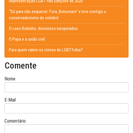
Representação LGBT nas Eleições de 2020
“Só para não esquecer: Fora, Bolsonaro” e leve contigo o
conservadorismo do voleibol
O caso Robinho: dissensos inesperados
O Papa e a união civil
Para quem valem os crimes de LGBTfobia?
Comente
Nome
E-Mail
Comentário