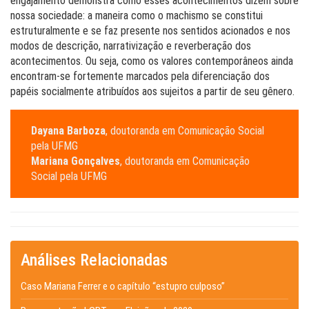
engajamento demonstra como esses acontecimentos dizem sobre
nossa sociedade: a maneira como o machismo se constitui
estruturalmente e se faz presente nos sentidos acionados e nos
modos de descrição, narrativização e reverberação dos
acontecimentos. Ou seja, como os valores contemporâneos ainda
encontram-se fortemente marcados pela diferenciação dos
papéis socialmente atribuídos aos sujeitos a partir de seu gênero.
Dayana Barboza
, doutoranda em Comunicação Social
pela UFMG
Mariana Gonçalves
, doutoranda em Comunicação
Social pela UFMG
Análises Relacionadas
Caso Mariana Ferrer e o capítulo “estupro culposo”