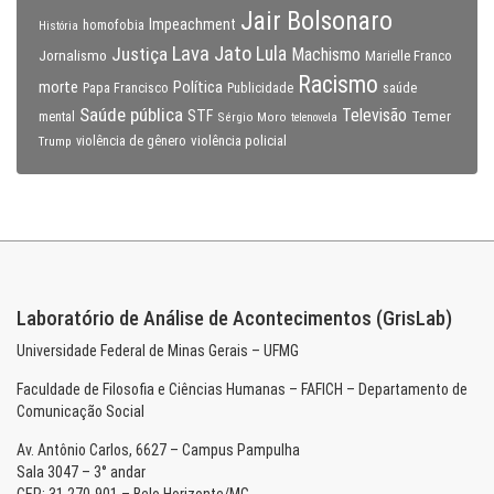
Jair Bolsonaro
Impeachment
homofobia
História
Lava Jato
Justiça
Lula
Machismo
Jornalismo
Marielle Franco
Racismo
morte
Política
Papa Francisco
Publicidade
saúde
Saúde pública
Televisão
STF
Temer
mental
Sérgio Moro
telenovela
violência policial
Trump
violência de gênero
Laboratório de Análise de Acontecimentos (GrisLab)
Universidade Federal de Minas Gerais – UFMG
Faculdade de Filosofia e Ciências Humanas – FAFICH – Departamento de
Comunicação Social
Av. Antônio Carlos, 6627 – Campus Pampulha
Sala 3047 – 3° andar
CEP: 31.270-901 – Belo Horizonte/MG