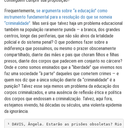
conseguem cumprir sua proposição?
Frequentemente,
se argumenta sobre “a educação” como
instrumento fundamental para a resolução do que se nomeia
“criminalidade”.
Mas será que talvez haja um problema educacional
também na população raramente punida — a branca, dos grandes
centros, longe das periferias, que não são alvos da letalidade
policial e do sistema penal? O que podemos fazer sobre a
indiferença que possuímos, ou mesmo o prazer obscenamente
compartilhado, diante das mães e pais que choram filhos e filhas
presos, diante dos corpos que padecem em conjunto no cárcere?
Onde e como somos ensinados que a “liberdade” que vivemos nos
faz uma sociedade “à parte” daqueles que cometem crimes — e
quem nos diz que a única solução diante da “criminalidade” é a
punição? Talvez esse seja menos um problema da educação dos
corpos criminalizados, e uma ausência de reflexão ética e política
dos corpos que endossam a criminalização. Talvez, aqui fora,
estejamos vivendo, há décadas ou séculos, uma violenta epidemia
da ignorância.
¹ DAVIS, Ângela. Estarão as prisões obsoletas? Rio d