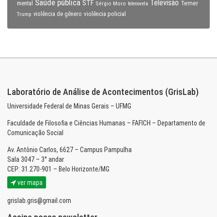
Saúde pública
Televisão
STF
Temer
mental
Sérgio Moro
telenovela
violência policial
Trump
violência de gênero
Laboratório de Análise de Acontecimentos (GrisLab)
Universidade Federal de Minas Gerais – UFMG
Faculdade de Filosofia e Ciências Humanas – FAFICH – Departamento de
Comunicação Social
Av. Antônio Carlos, 6627 – Campus Pampulha
Sala 3047 – 3° andar
CEP: 31.270-901 – Belo Horizonte/MG
ver mapa
grislab.gris@gmail.com