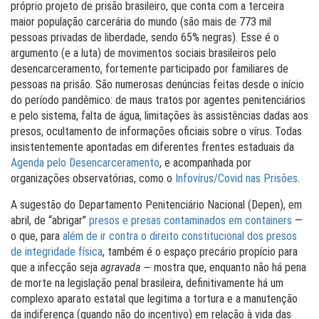
próprio projeto de prisão brasileiro, que conta com a terceira
maior população carcerária do mundo (são mais de 773 mil
pessoas privadas de liberdade, sendo 65% negras). Esse é o
argumento (e a luta) de movimentos sociais brasileiros pelo
desencarceramento, fortemente participado por familiares de
pessoas na prisão. São numerosas denúncias feitas desde o início
do período pandêmico: de maus tratos por agentes penitenciários
e pelo sistema, falta de água, limitações às assistências dadas aos
presos, ocultamento de informações oficiais sobre o vírus. Todas
insistentemente apontadas em diferentes frentes estaduais da
Agenda pelo Desencarceramento
, e acompanhada por
organizações observatórias, como o
Infovírus/Covid nas Prisões
.
A sugestão do Departamento Penitenciário Nacional (Depen), em
abril, de “abrigar”
presos e presas contaminados em containers
—
o que, para
além de ir contra o direito constitucional dos presos
de integridade física
, também é o espaço precário propício para
que a infecção seja
agravada —
mostra que, enquanto não há pena
de morte na legislação penal brasileira, definitivamente há um
complexo aparato estatal que legitima a tortura e a manutenção
da indiferença (quando não do incentivo) em relação à vida das