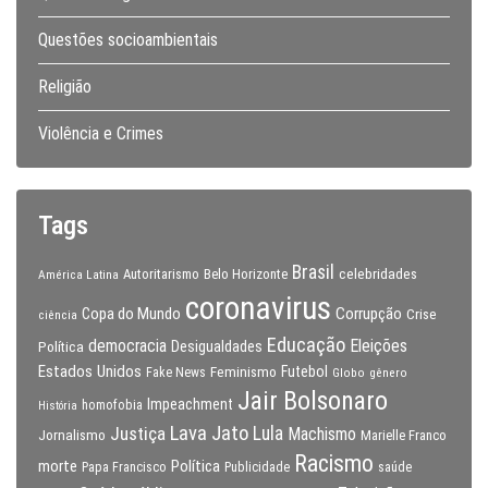
Questões socioambientais
Religião
Violência e Crimes
Tags
Brasil
celebridades
Autoritarismo
Belo Horizonte
América Latina
coronavirus
Copa do Mundo
Corrupção
Crise
ciência
Educação
Eleições
democracia
Política
Desigualdades
Estados Unidos
Feminismo
Futebol
Fake News
Globo
gênero
Jair Bolsonaro
Impeachment
homofobia
História
Lava Jato
Justiça
Lula
Machismo
Jornalismo
Marielle Franco
Racismo
morte
Política
Papa Francisco
Publicidade
saúde