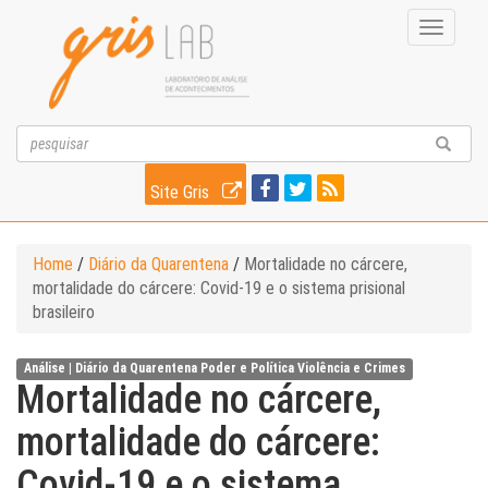
Toggle
navigati
Site Gris
Home
/
Diário da Quarentena
/
Mortalidade no cárcere,
mortalidade do cárcere: Covid-19 e o sistema prisional
brasileiro
Análise |
Diário da Quarentena
Poder e Política
Violência e Crimes
Mortalidade no cárcere,
mortalidade do cárcere:
Covid-19 e o sistema