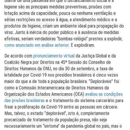
Diante de uma pandemia em que o distanciamento social e a
higiene são as principais medidas preventivas, prisões com
lotação acima da capacidade, pouca ou nenhuma ventilação e
sérias restrições no acesso à água, a atendimento médico e a
produtos de higiene, criam um ambiente ideal para propagação do
vírus. Junto à inércia do poder público e à ausência de medidas
efetivas, seriam verdadeiras “bombas-relógio” prestes a explodir,
como anunciado em análise anterior
. E explodiram.
De acordo com
pronunciamento virtual
da Justiça Global e da
Coalizão Negra por Direitos na 45ª Sessão do Conselho de
Direitos Humanos da ONU, no dia 30 de setembro, a taxa de
letalidade por Covid-19 nos presídios brasileiros é cinco vezes
maior do que a de toda a população brasileira. “Deploráveis” foi
como a Comissão Interamericana de Direitos Humanos da
Organização dos Estados Americanos (OEA)
avaliou as condições
das prisões brasileiras
e o tratamento do sistema carcerário para
frear a proliferação da Covid-19 entre as pessoas em cárcere.
Mas, talvez, o estado “deplorável”, isto é, completamente
precarizado de tratamento da população presa, não seja
necessariamente um “sintoma” da pandemia global no país, mas o