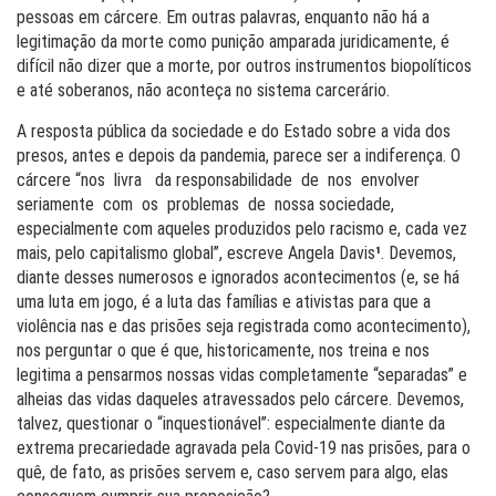
pessoas em cárcere. Em outras palavras, enquanto não há a
legitimação da morte como punição amparada juridicamente, é
difícil não dizer que a morte, por outros instrumentos biopolíticos
e até soberanos, não aconteça no sistema carcerário.
A resposta pública da sociedade e do Estado sobre a vida dos
presos, antes e depois da pandemia, parece ser a indiferença. O
cárcere “nos livra da responsabilidade de nos envolver
seriamente com os problemas de nossa sociedade,
especialmente com aqueles produzidos pelo racismo e, cada vez
mais, pelo capitalismo global”, escreve Angela Davis
¹
. Devemos,
diante desses numerosos e ignorados acontecimentos (e, se há
uma luta em jogo, é a luta das famílias e ativistas para que a
violência nas e das prisões seja registrada como acontecimento),
nos perguntar o que é que, historicamente, nos treina e nos
legitima a pensarmos nossas vidas completamente “separadas” e
alheias das vidas daqueles atravessados pelo cárcere. Devemos,
talvez, questionar o “inquestionável”: especialmente diante da
extrema precariedade agravada pela Covid-19 nas prisões, para o
quê, de fato, as prisões servem e, caso servem para algo, elas