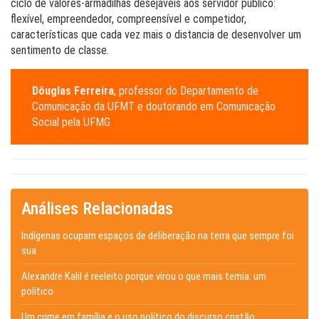
ciclo de valores-armadilhas desejáveis aos servidor público:
flexível, empreendedor, compreensível e competidor,
características que cada vez mais o distancia de desenvolver um
sentimento de classe.
Dôuglas Ferreira
, professor do Departamento de
Comunicação da UFMT e doutorando em Comunicação
Social pela UFMG
Análises Relacionadas
Indígenas ocupam espaços de deliberação na terra que sempre foi
sua
Alexandre Kalil é reeleito porque virou o que mais temia: um
político
Um crime em família e o uso político do discurso cristão