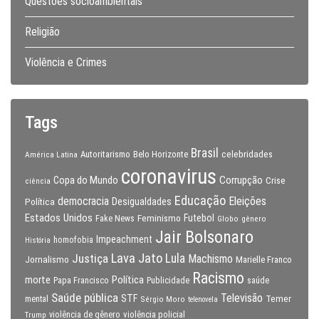
Questões socioambientais
Religião
Violência e Crimes
Tags
Brasil
celebridades
Autoritarismo
Belo Horizonte
América Latina
coronavirus
Copa do Mundo
Corrupção
Crise
ciência
Educação
Eleições
democracia
Política
Desigualdades
Estados Unidos
Feminismo
Futebol
Fake News
Globo
gênero
Jair Bolsonaro
Impeachment
homofobia
História
Lava Jato
Justiça
Lula
Machismo
Jornalismo
Marielle Franco
Racismo
morte
Política
Papa Francisco
Publicidade
saúde
Saúde pública
Televisão
STF
Temer
mental
Sérgio Moro
telenovela
violência policial
Trump
violência de gênero