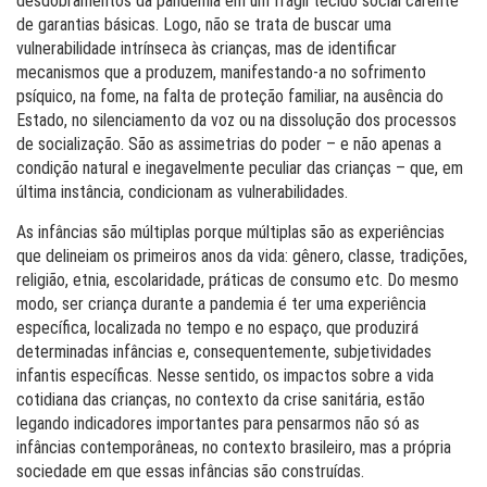
desdobramentos da pandemia em um frágil tecido social carente
de garantias básicas. Logo, não se trata de buscar uma
vulnerabilidade intrínseca às crianças, mas de identificar
mecanismos que a produzem, manifestando-a no sofrimento
psíquico, na fome, na falta de proteção familiar, na ausência do
Estado, no silenciamento da voz ou na dissolução dos processos
de socialização. São as assimetrias do poder – e não apenas a
condição natural e inegavelmente peculiar das crianças – que, em
última instância, condicionam as vulnerabilidades.
As infâncias são múltiplas porque múltiplas são as experiências
que delineiam os primeiros anos da vida: gênero, classe, tradições,
religião, etnia, escolaridade, práticas de consumo etc. Do mesmo
modo, ser criança durante a pandemia é ter uma experiência
específica, localizada no tempo e no espaço, que produzirá
determinadas infâncias e, consequentemente, subjetividades
infantis específicas. Nesse sentido, os impactos sobre a vida
cotidiana das crianças, no contexto da crise sanitária, estão
legando indicadores importantes para pensarmos não só as
infâncias contemporâneas, no contexto brasileiro, mas a própria
sociedade em que essas infâncias são construídas.