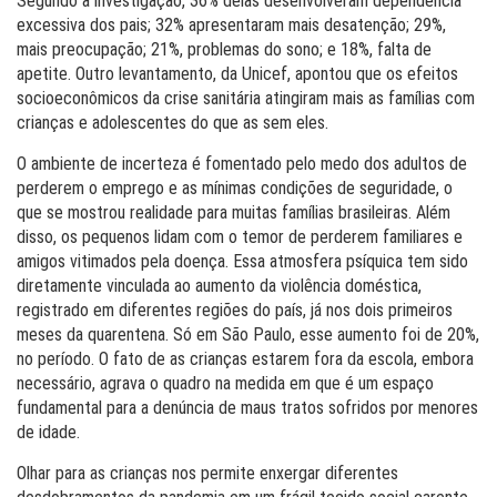
Segundo a investigação, 36% delas desenvolveram dependência
excessiva dos pais; 32% apresentaram mais desatenção; 29%,
mais preocupação; 21%, problemas do sono; e 18%, falta de
apetite. Outro levantamento, da Unicef, apontou que os efeitos
socioeconômicos da crise sanitária atingiram mais as famílias com
crianças e adolescentes do que as sem eles.
O ambiente de incerteza é fomentado pelo medo dos adultos de
perderem o emprego e as mínimas condições de seguridade, o
que se mostrou realidade para muitas famílias brasileiras. Além
disso, os pequenos lidam com o temor de perderem familiares e
amigos vitimados pela doença. Essa atmosfera psíquica tem sido
diretamente vinculada ao aumento da violência doméstica,
registrado em diferentes regiões do país, já nos dois primeiros
meses da quarentena. Só em São Paulo, esse aumento foi de 20%,
no período. O fato de as crianças estarem fora da escola, embora
necessário, agrava o quadro na medida em que é um espaço
fundamental para a denúncia de maus tratos sofridos por menores
de idade.
Olhar para as crianças nos permite enxergar diferentes