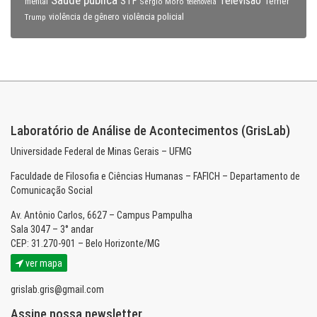
Televisão
STF
Temer
mental
Sérgio Moro
telenovela
violência policial
Trump
violência de gênero
Laboratório de Análise de Acontecimentos (GrisLab)
Universidade Federal de Minas Gerais – UFMG
Faculdade de Filosofia e Ciências Humanas – FAFICH – Departamento de
Comunicação Social
Av. Antônio Carlos, 6627 – Campus Pampulha
Sala 3047 – 3° andar
CEP: 31.270-901 – Belo Horizonte/MG
ver mapa
grislab.gris@gmail.com
Assine nossa newsletter