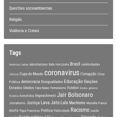
Questões socioambientais
Religião
Violência e Crimes
Tags
Brasil
celebridades
Autoritarismo
Belo Horizonte
América Latina
coronavirus
Copa do Mundo
Corrupção
Crise
ciência
Educação
Eleições
democracia
Política
Desigualdades
Estados Unidos
Feminismo
Futebol
Fake News
Globo
gênero
Jair Bolsonaro
Impeachment
homofobia
História
Lava Jato
Justiça
Lula
Machismo
Jornalismo
Marielle Franco
Racismo
morte
Política
Papa Francisco
Publicidade
saúde
Saúde pública