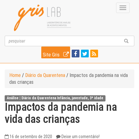
Toggle
navigati
Site Gris
Home
/
Diário da Quarentena
/
Impactos da pandemia na vida
das crianças
Análise |
Diário da Quarentena
Infância, juventude, 3ª idade
Impactos da pandemia na
vida das crianças
16 de setembro de 2020
Deixe um comentário!