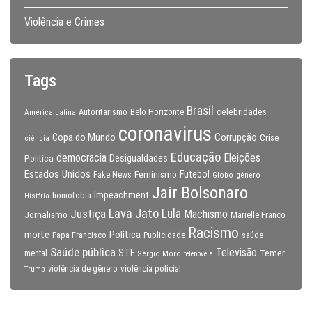
Violência e Crimes
Tags
Brasil
celebridades
Autoritarismo
Belo Horizonte
América Latina
coronavirus
Copa do Mundo
Corrupção
Crise
ciência
Educação
Eleições
democracia
Política
Desigualdades
Estados Unidos
Feminismo
Futebol
Fake News
Globo
gênero
Jair Bolsonaro
Impeachment
homofobia
História
Lava Jato
Justiça
Lula
Machismo
Jornalismo
Marielle Franco
Racismo
morte
Política
Papa Francisco
Publicidade
saúde
Saúde pública
Televisão
STF
Temer
mental
Sérgio Moro
telenovela
violência policial
Trump
violência de gênero