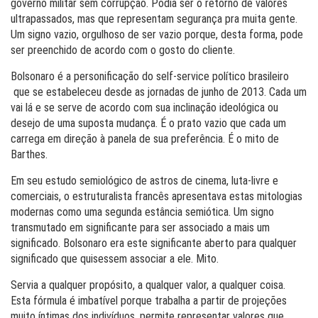
governo militar sem corrupção. Podia ser o retorno de valores
ultrapassados, mas que representam segurança pra muita gente.
Um signo vazio, orgulhoso de ser vazio porque, desta forma, pode
ser preenchido de acordo com o gosto do cliente.
Bolsonaro é a personificação do self-service político brasileiro
que se estabeleceu desde as jornadas de junho de 2013. Cada um
vai lá e se serve de acordo com sua inclinação ideológica ou
desejo de uma suposta mudança. É o prato vazio que cada um
carrega em direção à panela de sua preferência. É o mito de
Barthes.
Em seu estudo semiológico de astros de cinema, luta-livre e
comerciais, o estruturalista francês apresentava estas mitologias
modernas como uma segunda estância semiótica. Um signo
transmutado em significante para ser associado a mais um
significado. Bolsonaro era este significante aberto para qualquer
significado que quisessem associar a ele. Mito.
Servia a qualquer propósito, a qualquer valor, a qualquer coisa.
Esta fórmula é imbatível porque trabalha a partir de projeções
muito íntimas dos indivíduos, permite representar valores que