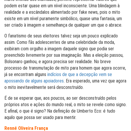
podem estar quase em um nível inconsciente. Uma blindagem à
realidade e a escândalos alimentado por fake news, pois o mito
existe em um nível puramente simbólico, quase uma fantasia, um
ser criado à imagem e semelhança de qualquer um que o abrace.
O fanatismo de seus eleitores talvez seja um pouco explicado
assim. Como fãs adolescentes de uma celebridade da moda,
exibiram com orgulho a imagem daquele signo que podia ser
preenchido livremente por sua imaginação. Mas a eleição passou,
Bolsonaro ganhou, e agora precisa ser realidade. No breve
processo de transmutação de mito para homem que agora ocorre,
já se encontram alguns
indícios de que a decepção vem se
apossando de alguns apoiadores
. Era esperado, uma vez que agora
o mito inevitavelmente será desconstruído.
É de se esperar que, aos poucos, ao ser desconstruído pelos
próprios atos e ações do mundo real, o mito se revele como signo.
E afinal, o que é signo? Na definição de Umberto Eco: é tudo
aquilo que possa ser usado para mentir.
Renné Oliveira França