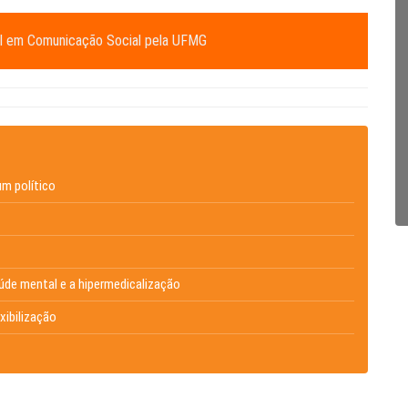
rel em Comunicação Social pela UFMG
um político
de mental e a hipermedicalização
xibilização