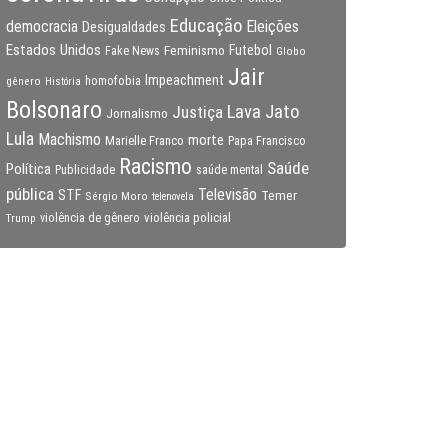
Educação
Eleições
democracia
Desigualdades
Estados Unidos
Feminismo
Futebol
Fake News
Globo
Jair
Impeachment
gênero
homofobia
História
Bolsonaro
Lava Jato
Justiça
Jornalismo
Lula
Machismo
morte
Marielle Franco
Papa Francisco
Racismo
Saúde
Política
Publicidade
saúde mental
pública
Televisão
STF
Temer
Sérgio Moro
telenovela
violência policial
Trump
violência de gênero