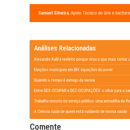
Samuel Silveira
, Apoio Técnico do Gris e bacha
Análises Relacionadas
Alexandre Kalil é reeleito porque virou o que mais temia: 
Eleições municipais em BH: equações do porvir
Quando o tempo é inimigo da vacina
Entre DES-OCUPAR e DEZ-OCUPAÇÕES: o olhar para a saú
Trabalho remoto no serviço público: uma armadilha da fle
A Ciência cuida de quem está cuidando de nossa saúde
Comente