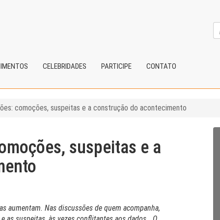
CIMENTOS
CELEBRIDADES
PARTICIPE
CONTATO
ções: comoções, suspeitas e a construção do acontecimento
comoções, suspeitas e a
mento
ícias aumentam. Nas discussões de quem acompanha,
 as suspeitas, às vezes conflitantes aos dados… O