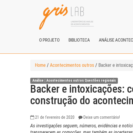
O PROJETO
BIBLIOTECA
ANÁLISE ACONTE
Home
/
Acontecimentos outros
/
Backer e intoxica
Análise |
Acontecimentos outros
Questões regionais
Backer e intoxicações: 
construção do aconteci
21 de fevereiro de 2020
Deixe um comentário!
As investigações seguem, números, evidências e not
transparecem as comoções, mas também as incertezas e