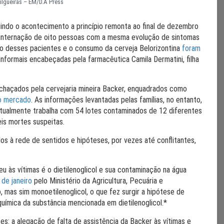
Filgueiras – EM/D.A Press
indo o acontecimento a princípio remonta ao final de dezembro
 internação de oito pessoas com a mesma evolução de sintomas
do desses pacientes e o consumo da cerveja Belorizontina
foram
informais encabeçadas pela farmacêutica Camila Dermatini, filha
rechaçados pela cervejaria mineira Backer, enquadrados como
o mercado
. As informações levantadas pelas famílias, no entanto,
atualmente trabalha com 54 lotes contaminados de 12 diferentes
eis mortes suspeitas.
s à rede de sentidos e hipóteses, por vezes até conflitantes,
u às vítimas é o dietilenoglicol e sua contaminação na água
de janeiro
pelo Ministério da Agricultura, Pecuária e
, mas sim monoetilenoglicol, o que fez surgir a hipótese de
química da substância mencionada em dietilenoglicol.*
: a alegação de falta de assistência da Backer às vítimas e