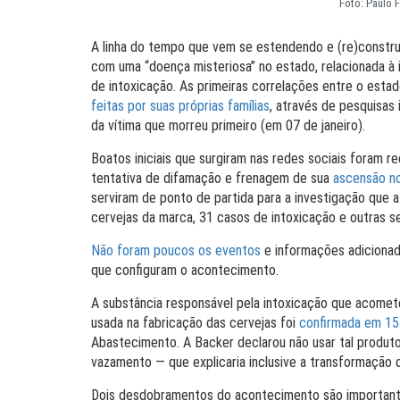
Foto: Paulo 
A linha do tempo que vem se estendendo e (re)constru
com uma “doença misteriosa” no estado, relacionada à
de intoxicação. As primeiras correlações entre o esta
feitas por suas próprias famílias
, através de pesquisas 
da vítima que morreu primeiro (em 07 de janeiro).
Boatos iniciais que surgiram nas redes sociais foram 
tentativa de difamação e frenagem de sua
ascensão n
serviram de ponto de partida para a investigação que 
cervejas da marca, 31 casos de intoxicação e outras s
Não foram poucos os eventos
e informações adicionado
que configuram o acontecimento.
A substância responsável pela intoxicação que acomete
usada na fabricação das cervejas foi
confirmada em 15 
Abastecimento. A Backer declarou não usar tal produto
vazamento — que explicaria inclusive a transformação 
Dois desdobramentos do acontecimento são importantes