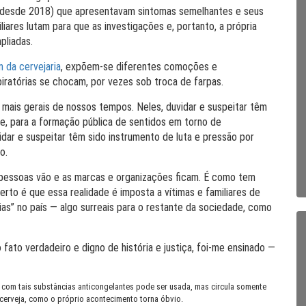
s (desde 2018) que apresentavam sintomas semelhantes e seus
iares lutam para que as investigações e, portanto, a própria
pliadas.
m da cervejaria
, expõem-se diferentes comoções e
piratórias se chocam, por vezes sob troca de farpas.
 mais gerais de nossos tempos. Neles, duvidar e suspeitar têm
te, para a formação pública de sentidos em torno de
dar e suspeitar têm sido instrumento de luta e pressão por
o.
pessoas vão e as marcas e organizações ficam. É como tem
erto é que essa realidade é imposta a vítimas e familiares de
ias” no país — algo surreais para o restante da sociedade, como
o fato verdadeiro e digno de história e justiça, foi-me ensinado —
a com tais substâncias anticongelantes pode ser usada, mas circula somente
a cerveja, como o próprio acontecimento torna óbvio.