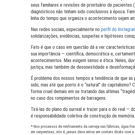
seus familiares e revisões de prontuário de paciente
diagnósticos não tinham sido conclusivos à época. Famil
linha do tempo que organiza o acontecimento sejam am
Nas redes sociais, especialmente no
perfil do Instagra
solidarizações; evidências, suspeitas e hipóteses cons
Fato é que o caso em questão dá a ver características
sua importância — científica, democrática e, certamen
acontecimentos. Mas exigem senso e ética. Neles, duvi
justiça; mas também de desonestidade e desinformaçã
É problema dos nossos tempos a tendência de que as 
sido, mas até que ponto é o “natural” do capitalismo? C
forma cruel demais em se tratando das últimas “tragéd
no caso dos rompimentos de barragens.
Tirá-las do plano do surreal e trazer para o do real — d
é responsabilidade coletiva de construção de memória.
* Nos processos de resfriamento da cerveja nas fábricas, água fri
em serpentinas, isto é, jamais deve entrar em contato direto com 