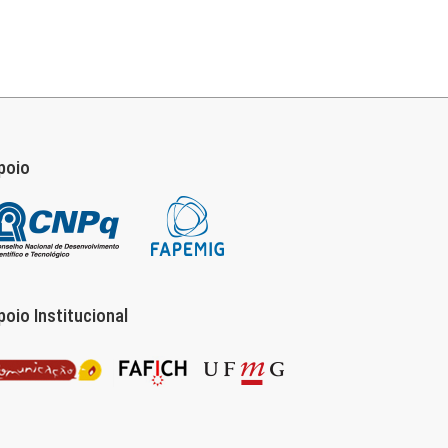
poio
poio Institucional