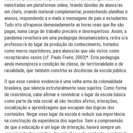
ministradas em plataformas online, tirando dúvidas de alunos/as
em chats, criando material complementar, preenchendo planilhas e
anexos, respondendo a e-mails e mensagens de pais e estudantes.
Tudo isto ultrapassa demasiadamente as horas reais que lhe são
pagas, numa carga de trabalho precário e desrespeitoso. Assim, a
pandemia reverbera em uma pedagogia desumanizadora, retira o/a
professor/a do lugar da produção do conhecimento, tratados
como meros repetidores, para alunos/as que são vistos como
receptáculos vazios (cf. Paulo Freire, 2003)*. Esta pedagogia
ainda menospreza a condição de classe, de territorialidade e de
racialidade, que também constitui as docências da escola pública.
O que esse cenário evidencia é uma velha arma da colonialidade
brasileira, que silencia estruturalmente seus sujeitos. Como forma
de resistência, cabe afirmar e reivindicar o lugar da escola básica
como parte da vida social: ali são tecidos afetos, interações,
socialização e aprendizagens que escapam das lógicas dos
conteúdos. Negar esse lugar da escola é reduzir sua importância
na construção da experiência dos sujeitos. Sem a compreensão
de que a educação é um lugar de interação, haverá sempre um