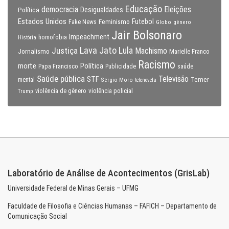
Educação
Eleições
democracia
Política
Desigualdades
Estados Unidos
Feminismo
Futebol
Fake News
Globo
gênero
Jair Bolsonaro
Impeachment
homofobia
História
Lava Jato
Justiça
Lula
Machismo
Jornalismo
Marielle Franco
Racismo
morte
Política
Papa Francisco
Publicidade
saúde
Saúde pública
Televisão
STF
Temer
mental
Sérgio Moro
telenovela
violência policial
Trump
violência de gênero
Laboratório de Análise de Acontecimentos (GrisLab)
Universidade Federal de Minas Gerais – UFMG
Faculdade de Filosofia e Ciências Humanas – FAFICH – Departamento de
Comunicação Social