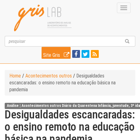
Toggle
navigati
Site Gris
Home
/
Acontecimentos outros
/
Desigualdades
escancaradas: o ensino remoto na educação básica na
pandemia
Análise |
Acontecimentos outros
Diário da Quarentena
Infância, juventude, 3ª id
Desigualdades escancaradas:
o ensino remoto na educação
básica na pandemia