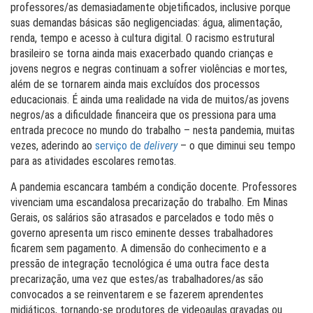
professores/as demasiadamente objetificados, inclusive porque
suas demandas básicas são negligenciadas: água, alimentação,
renda, tempo e acesso à cultura digital. O racismo estrutural
brasileiro se torna ainda mais exacerbado quando crianças e
jovens negros e negras continuam a sofrer violências e mortes,
além de se tornarem ainda mais excluídos dos processos
educacionais. É ainda uma realidade na vida de muitos/as jovens
negros/as a dificuldade financeira que os pressiona para uma
entrada precoce no mundo do trabalho – nesta pandemia, muitas
vezes, aderindo ao
serviço de
delivery
– o que diminui seu tempo
para as atividades escolares remotas.
A pandemia escancara também a condição docente. Professores
vivenciam uma escandalosa precarização do trabalho. Em Minas
Gerais, os salários são atrasados e parcelados e todo mês o
governo apresenta um risco eminente desses trabalhadores
ficarem sem pagamento. A dimensão do conhecimento e a
pressão de integração tecnológica é uma outra face desta
precarização, uma vez que estes/as trabalhadores/as são
convocados a se reinventarem e se fazerem aprendentes
midiáticos, tornando-se produtores de videoaulas gravadas ou