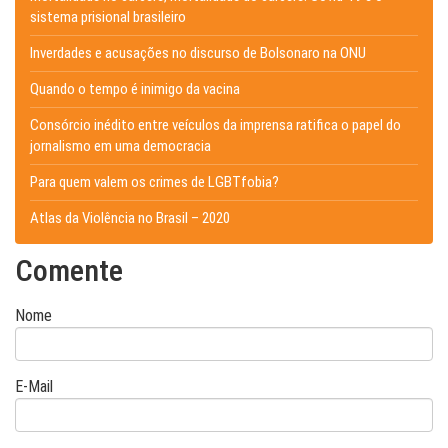
sistema prisional brasileiro
Inverdades e acusações no discurso de Bolsonaro na ONU
Quando o tempo é inimigo da vacina
Consórcio inédito entre veículos da imprensa ratifica o papel do
jornalismo em uma democracia
Para quem valem os crimes de LGBTfobia?
Atlas da Violência no Brasil – 2020
Comente
Nome
E-Mail