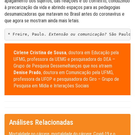
apagamento dos sujeitos, das relações e do contexto, conduzindo
à precarização da vida e abrindo espaços para as pedagogias
desumanizadoras que matavam no Brasil antes do coronavírus e
que agora se mostram ainda mais letais.
* Freire, Paulo. 
Extensão ou comunicação?
 São Paulo:
Cirlene Cristina de Sousa
, doutora em Educação pela
UFMG, professora da UEMG e pesquisadora do DEA –
Grupo de Pesquisa Dessemelhanças que nos atraem
Denise Prado
, doutora em Comunicação pela UFMG,
professora da UFOP e pesquisadora do Giro – Grupo de
Pesquisa em Mídia e Interações Sociais
Análises Relacionadas
Mortalidade no cárcere, mortalidade do cárcere: Covid-19 e o