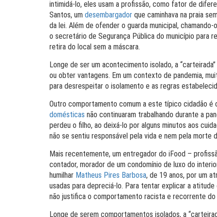
intimidá-lo, eles usam a profissão, como fator de difer
Santos, um
desembargador
que caminhava na praia sem
da lei. Além de ofender o guarda municipal, chamando-
o secretário de Segurança Pública do município para re
retira do local sem a máscara.
Longe de ser um acontecimento isolado, a “carteirada” 
ou obter vantagens. Em um contexto de pandemia, muit
para desrespeitar o isolamento e as regras estabeleci
Outro comportamento comum a este típico cidadão é c
domésticas
não continuaram trabalhando durante a pa
perdeu o filho, ao deixá-lo por alguns minutos aos c
não se sentiu responsável pela vida e nem pela morte 
Mais recentemente, um entregador do iFood – profis
contador, morador de um condomínio de luxo do interi
humilhar
Matheus Pires Barbosa
, de 19 anos, por um at
usadas para depreciá-lo. Para tentar explicar a atitude
não justifica o comportamento racista e recorrente do
Longe de serem comportamentos isolados, a “carteirad