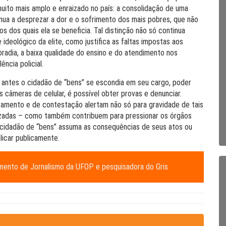
uito mais amplo e enraizado no país: a consolidação de uma
nua a desprezar a dor e o sofrimento dos mais pobres, que não
dos quais ela se beneficia. Tal distinção não só continua
ideológico da elite, como justifica as faltas impostas aos
dia, a baixa qualidade do ensino e do atendimento nos
ência policial.
antes o cidadão de “bens” se escondia em seu cargo, poder
as câmeras de celular, é possível obter provas e denunciar.
tamento e de contestação alertam não só para gravidade de tais
lizadas – como também contribuem para pressionar os órgãos
 cidadão de “bens” assuma as consequências de seus atos ou
icar publicamente.
amento de Jornalismo da UFOP e pesquisadora do Gris