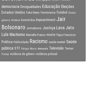
Educação
Eleições
democracia
Desigualdades
Estados Unidos
Feminismo
Futebol
Fake News
Globo
Jair
Impeachment
gênero
homofobia
História
Bolsonaro
Lava Jato
Justiça
Jornalismo
Lula
Machismo
morte
Marielle Franco
Papa Francisco
Racismo
Saúde
Política
Publicidade
saúde mental
pública
Televisão
STF
Temer
Sérgio Moro
telenovela
violência policial
Trump
violência de gênero