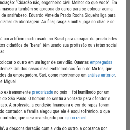
enciação: “Cidadão não, engenheiro civil. Melhor do que você”. Em
 máscara também se apropria do cargo para se colocar acima
o de analfabeto, Eduardo Almeida Prado Rocha Siqueira liga para
clamar da abordagem. Ao final, rasga a multa, joga no chão e se
é um artifício muito usado no Brasil para escapar de penalidades
os cidadãos de “bens” têm usado sua profissão ou status social
das.
olocar o outro em um lugar de servidão. Quantas
empregadas
ndemia? Um dos casos mais emblemáticos foi o de Mirtes, que
uidados da empregadora. Sarí, como mostramos em
análise anterior
,
de Miguel.
são extremamente
precarizada
no país – foi humilhado por um
or de São Paulo. O homem se sentiu à vontade para ofender e
raso. A profissão, a condição financeira e cor do rapaz foram
 do contador, a família alegou que ele é esquizofrênico, o que
 contador, que será investigado por
injúria racial.
a”, a desconsideração com a vida do outro, a cobrança por