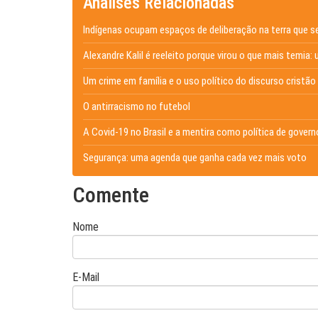
Análises Relacionadas
Indígenas ocupam espaços de deliberação na terra que s
Alexandre Kalil é reeleito porque virou o que mais temia: 
Um crime em família e o uso político do discurso cristão
O antirracismo no futebol
A Covid-19 no Brasil e a mentira como política de govern
Segurança: uma agenda que ganha cada vez mais voto
Comente
Nome
E-Mail