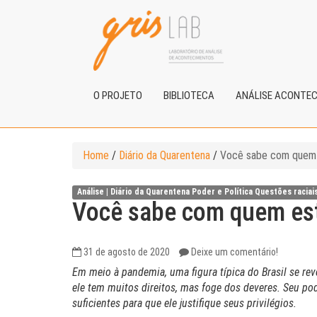
O PROJETO
BIBLIOTECA
ANÁLISE ACONTE
Home
/
Diário da Quarentena
/
Você sabe com quem 
Análise |
Diário da Quarentena
Poder e Política
Questões raciai
Você sabe com quem est
31 de agosto de 2020
Deixe um comentário!
Em meio à pandemia, uma figura típica do Brasil se reve
ele tem muitos direitos, mas foge dos deveres. Seu pod
suficientes para que ele justifique seus privilégios.