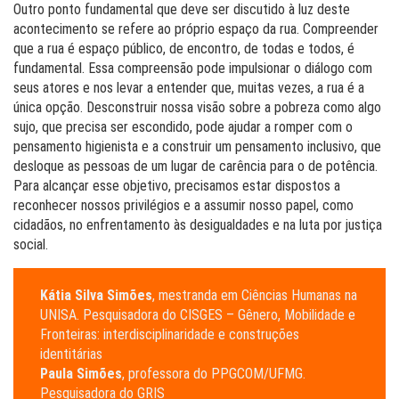
Outro ponto fundamental que deve ser discutido à luz deste
acontecimento se refere ao próprio espaço da rua. Compreender
que a rua é espaço público, de encontro, de todas e todos, é
fundamental. Essa compreensão pode impulsionar o diálogo com
seus atores e nos levar a entender que, muitas vezes, a rua é a
única opção. Desconstruir nossa visão sobre a pobreza como algo
sujo, que precisa ser escondido, pode ajudar a romper com o
pensamento higienista e a construir um pensamento inclusivo, que
desloque as pessoas de um lugar de carência para o de potência.
Para alcançar esse objetivo, precisamos estar dispostos a
reconhecer nossos privilégios e a assumir nosso papel, como
cidadãos, no enfrentamento às desigualdades e na luta por justiça
social.
Kátia Silva Simões
, mestranda em Ciências Humanas na
UNISA. Pesquisadora do CISGES – Gênero, Mobilidade e
Fronteiras: interdisciplinaridade e construções
identitárias
Paula Simões
, professora do PPGCOM/UFMG.
Pesquisadora do GRIS