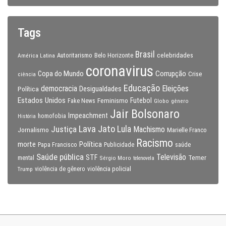
Tags
Brasil
celebridades
Autoritarismo
Belo Horizonte
América Latina
coronavirus
Copa do Mundo
Corrupção
Crise
ciência
Educação
Eleições
democracia
Política
Desigualdades
Estados Unidos
Feminismo
Futebol
Fake News
Globo
gênero
Jair Bolsonaro
Impeachment
homofobia
História
Lava Jato
Justiça
Lula
Machismo
Jornalismo
Marielle Franco
Racismo
morte
Política
Papa Francisco
Publicidade
saúde
Saúde pública
Televisão
STF
Temer
mental
Sérgio Moro
telenovela
violência policial
Trump
violência de gênero