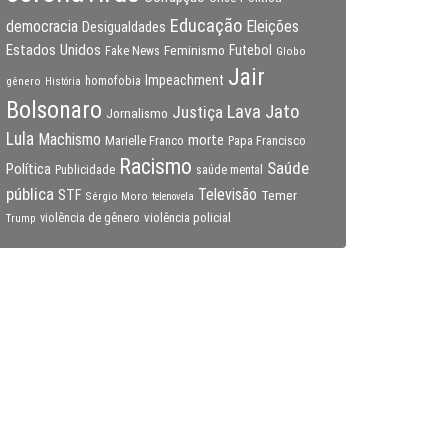
Educação
Eleições
democracia
Desigualdades
Estados Unidos
Feminismo
Futebol
Fake News
Globo
Jair
Impeachment
gênero
homofobia
História
Bolsonaro
Lava Jato
Justiça
Jornalismo
Lula
Machismo
morte
Marielle Franco
Papa Francisco
Racismo
Saúde
Política
Publicidade
saúde mental
pública
Televisão
STF
Temer
Sérgio Moro
telenovela
violência policial
Trump
violência de gênero