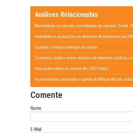
Análises Relacionadas
Mortalidade no cárcere, mortalidade do cárcere: Covid-19 
Inverdades e acusações no discurso de Bolsonaro na ON
Quando o tempo é inimigo da vacina
Consórcio inédito entre veículos da imprensa ratifica o
Para quem valem os crimes de LGBTfobia?
As meteóricas ascensão e queda de Wilson Witzel: solit
Comente
Nome
E-Mail