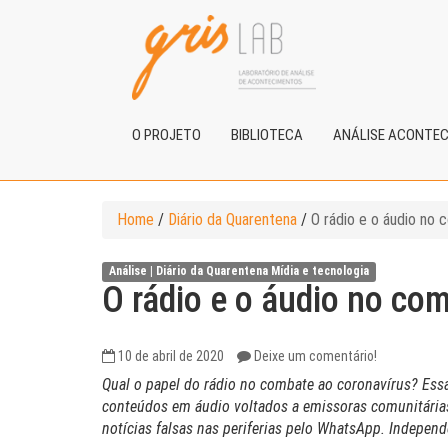
O PROJETO
BIBLIOTECA
ANÁLISE ACONTE
Home
/
Diário da Quarentena
/
O rádio e o áudio no 
Análise |
Diário da Quarentena
Mídia e tecnologia
O rádio e o áudio no co
10 de abril de 2020
Deixe um comentário!
Qual o papel do rádio no combate ao coronavírus? Ess
conteúdos em áudio voltados a emissoras comunitárias
notícias falsas nas periferias pelo WhatsApp. Indepen