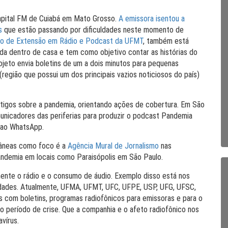
Capital FM de Cuiabá em Mato Grosso.
A emissora isentou a
s
que estão passando por dificuldades neste momento de
to de Extensão em Rádio e Podcast da UFMT
, também está
ada dentro de casa e tem como objetivo contar as histórias do
ojeto envia boletins de um a dois minutos para pequenas
(região que possui um dos principais vazios noticiosos do país)
rtigos sobre a pandemia, orientando ações de cobertura. Em São
unicadores das periferias para produzir o podcast Pandemia
 ao WhatsApp.
âneas como foco é a
Agência Mural de Jornalismo
nas
pandemia em locais como Paraisópolis em São Paulo.
mente o rádio e o consumo de áudio. Exemplo disso está nos
idades. Atualmente, UFMA, UFMT, UFC, UFPE, USP, UFG, UFSC,
 com boletins, programas radiofônicos para emissoras e para o
 período de crise. Que a companhia e o afeto radiofônico nos
vírus.