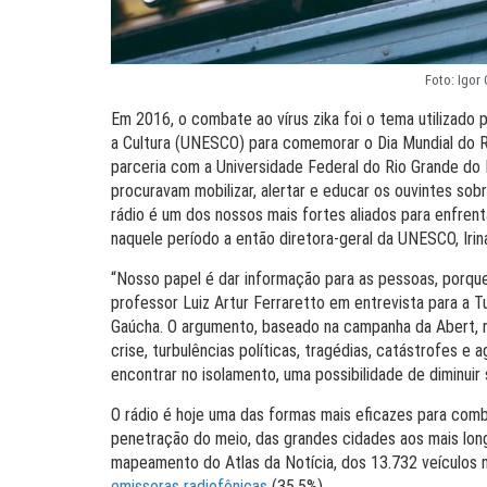
Foto: Igor
Em 2016, o combate ao vírus zika foi o tema utilizado
a Cultura (UNESCO) para comemorar o Dia Mundial do R
parceria com a Universidade Federal do Rio Grande do 
procuravam mobilizar, alertar e educar os ouvintes so
rádio é um dos nossos mais fortes aliados para enfrent
naquele período a então diretora-geral da UNESCO, Irin
“Nosso papel é dar informação para as pessoas, porq
professor Luiz Artur Ferraretto em entrevista para a T
Gaúcha. O argumento, baseado na campanha da Abert, r
crise, turbulências políticas, tragédias, catástrofes e
encontrar no isolamento, uma possibilidade de diminuir
O rádio é hoje uma das formas mais eficazes para comb
penetração do meio, das grandes cidades aos mais longí
mapeamento do Atlas da Notícia, dos 13.732 veículos 
emissoras radiofônicas
(35,5%).