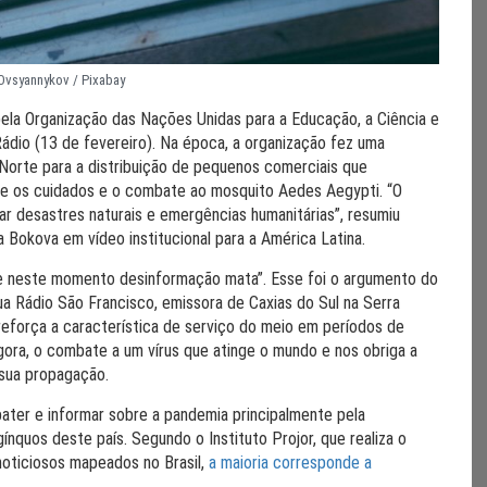
 Ovsyannykov / Pixabay
 pela Organização das Nações Unidas para a Educação, a Ciência e
ádio (13 de fevereiro). Na época, a organização fez uma
Norte para a distribuição de pequenos comerciais que
bre os cuidados e o combate ao mosquito Aedes Aegypti. “O
ar desastres naturais e emergências humanitárias”, resumiu
a Bokova em vídeo institucional para a América Latina.
ue neste momento desinformação mata”. Esse foi o argumento do
ua Rádio São Francisco, emissora de Caxias do Sul na Serra
eforça a característica de serviço do meio em períodos de
 agora, o combate a um vírus que atinge o mundo e nos obriga a
 sua propagação.
ater e informar sobre a pandemia principalmente pela
nquos deste país. Segundo o Instituto Projor, que realiza o
noticiosos mapeados no Brasil,
a maioria corresponde a