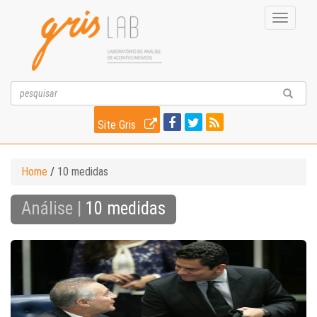
Toggle
navigati
Site Gris
Home
/
10 medidas
Análise |
10 medidas