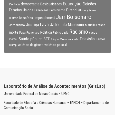
Educação
Eleições
democracia
Política
Desigualdades
Estados Unidos
Feminismo
Futebol
Fake News
Globo
gênero
Jair Bolsonaro
Impeachment
homofobia
História
Lava Jato
Justiça
Lula
Machismo
Jornalismo
Marielle Franco
Racismo
morte
Política
Papa Francisco
Publicidade
saúde
Saúde pública
Televisão
STF
Temer
mental
Sérgio Moro
telenovela
violência policial
Trump
violência de gênero
Laboratório de Análise de Acontecimentos (GrisLab)
Universidade Federal de Minas Gerais – UFMG
Faculdade de Filosofia e Ciências Humanas – FAFICH – Departamento de
Comunicação Social