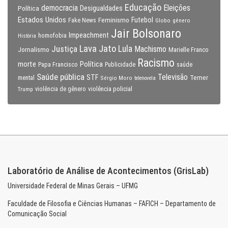
Educação
Eleições
democracia
Política
Desigualdades
Estados Unidos
Feminismo
Futebol
Fake News
Globo
gênero
Jair Bolsonaro
Impeachment
homofobia
História
Lava Jato
Justiça
Lula
Machismo
Jornalismo
Marielle Franco
Racismo
morte
Política
Papa Francisco
Publicidade
saúde
Saúde pública
Televisão
STF
Temer
mental
Sérgio Moro
telenovela
violência policial
Trump
violência de gênero
Laboratório de Análise de Acontecimentos (GrisLab)
Universidade Federal de Minas Gerais – UFMG
Faculdade de Filosofia e Ciências Humanas – FAFICH – Departamento de
Comunicação Social