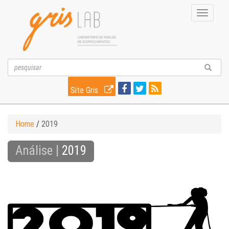
Toggle
navigati
Site Gris
Home
/
2019
Análise |
2019