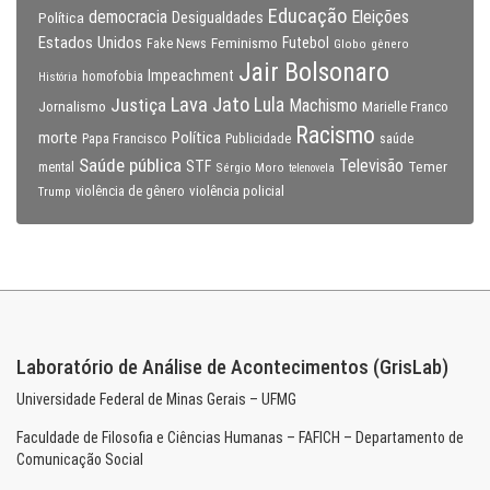
Educação
Eleições
democracia
Política
Desigualdades
Estados Unidos
Feminismo
Futebol
Fake News
Globo
gênero
Jair Bolsonaro
Impeachment
homofobia
História
Lava Jato
Justiça
Lula
Machismo
Jornalismo
Marielle Franco
Racismo
morte
Política
Papa Francisco
Publicidade
saúde
Saúde pública
Televisão
STF
Temer
mental
Sérgio Moro
telenovela
violência policial
Trump
violência de gênero
Laboratório de Análise de Acontecimentos (GrisLab)
Universidade Federal de Minas Gerais – UFMG
Faculdade de Filosofia e Ciências Humanas – FAFICH – Departamento de
Comunicação Social