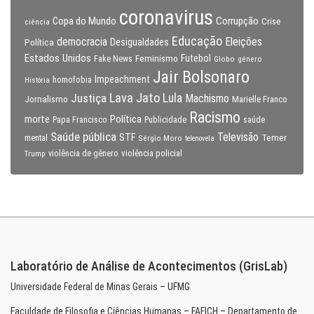
coronavirus
Copa do Mundo
Corrupção
Crise
ciência
Educação
Eleições
democracia
Política
Desigualdades
Estados Unidos
Feminismo
Futebol
Fake News
Globo
gênero
Jair Bolsonaro
Impeachment
homofobia
História
Lava Jato
Justiça
Lula
Machismo
Jornalismo
Marielle Franco
Racismo
morte
Política
Papa Francisco
Publicidade
saúde
Saúde pública
Televisão
STF
Temer
mental
Sérgio Moro
telenovela
violência policial
Trump
violência de gênero
Laboratório de Análise de Acontecimentos (GrisLab)
Universidade Federal de Minas Gerais – UFMG
Faculdade de Filosofia e Ciências Humanas – FAFICH – Departamento de