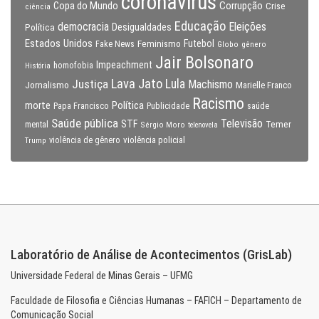
coronavirus
Copa do Mundo
Corrupção
Crise
ciência
Educação
Eleições
democracia
Política
Desigualdades
Estados Unidos
Feminismo
Futebol
Fake News
Globo
gênero
Jair Bolsonaro
Impeachment
homofobia
História
Lava Jato
Justiça
Lula
Machismo
Jornalismo
Marielle Franco
Racismo
morte
Política
Papa Francisco
Publicidade
saúde
Saúde pública
Televisão
STF
Temer
mental
Sérgio Moro
telenovela
violência policial
Trump
violência de gênero
Laboratório de Análise de Acontecimentos (GrisLab)
Universidade Federal de Minas Gerais – UFMG
Faculdade de Filosofia e Ciências Humanas – FAFICH – Departamento de
Comunicação Social