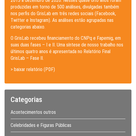
2013 a dezembro de 2020. Nesses quase oito anos foram
produzidas em torno de 500 análises, divulgadas também
nos perfis do GrisLab em três redes sociais (Facebook,
Twitter e Instagram). As análises estão agrupadas nas
categorias abaixo.
O GrisLab recebeu financiamento do CNPq e Fapemig, em
suas duas fases – I e II. Uma síntese de nosso trabalho nos
últimos quatro anos é apresentada no Relatório Final
GrisLab – Fase II.
> baixar relatório (PDF)
Categorias
Acontecimentos outros
Celebridades e Figuras Públicas