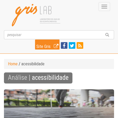
Toggle
navigati
Site Gris
Home
/
acessibilidade
Análise |
acessibilidade