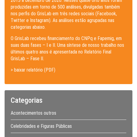
2013 a dezembro de 2020. Nesses quase oito anos foram
produzidas em torno de 500 análises, divulgadas também
nos perfis do GrisLab em três redes sociais (Facebook,
Twitter e Instagram). As análises estão agrupadas nas
categorias abaixo.
O GrisLab recebeu financiamento do CNPq e Fapemig, em
suas duas fases – I e II. Uma síntese de nosso trabalho nos
últimos quatro anos é apresentada no Relatório Final
GrisLab – Fase II.
> baixar relatório (PDF)
Categorias
Acontecimentos outros
Celebridades e Figuras Públicas