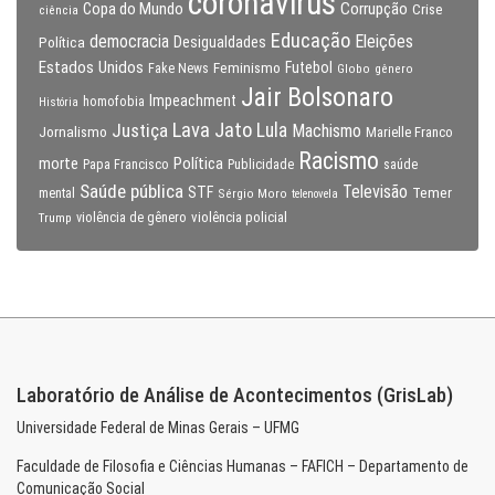
coronavirus
Copa do Mundo
Corrupção
Crise
ciência
Educação
Eleições
democracia
Política
Desigualdades
Estados Unidos
Feminismo
Futebol
Fake News
Globo
gênero
Jair Bolsonaro
Impeachment
homofobia
História
Lava Jato
Justiça
Lula
Machismo
Jornalismo
Marielle Franco
Racismo
morte
Política
Papa Francisco
Publicidade
saúde
Saúde pública
Televisão
STF
Temer
mental
Sérgio Moro
telenovela
violência policial
Trump
violência de gênero
Laboratório de Análise de Acontecimentos (GrisLab)
Universidade Federal de Minas Gerais – UFMG
Faculdade de Filosofia e Ciências Humanas – FAFICH – Departamento de
Comunicação Social