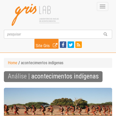
Toggle
navigati
Site Gris
Home
/
acontecimentos indígenas
Análise |
acontecimentos indígenas