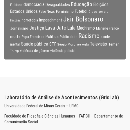
Educação
Eleições
democracia
Política
Desigualdades
Estados Unidos
Feminismo
Futebol
Fake News
Globo
gênero
Jair Bolsonaro
Impeachment
homofobia
História
Lava Jato
Justiça
Lula
Machismo
Jornalismo
Marielle Franco
Racismo
morte
Política
Papa Francisco
Publicidade
saúde
Saúde pública
Televisão
STF
Temer
mental
Sérgio Moro
telenovela
violência policial
Trump
violência de gênero
Laboratório de Análise de Acontecimentos (GrisLab)
Universidade Federal de Minas Gerais – UFMG
Faculdade de Filosofia e Ciências Humanas – FAFICH – Departamento de
Comunicação Social