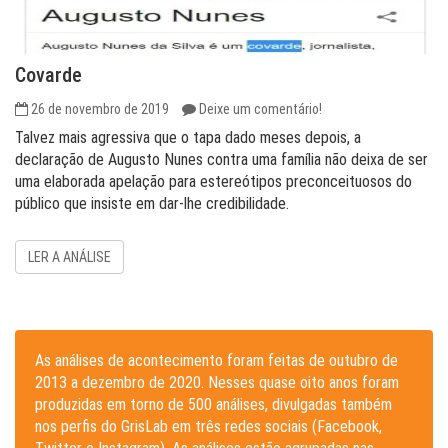
Covarde
26 de novembro de 2019
Deixe um comentário!
T a l v e z m a i s a g r e s s i v a q u e o t a p a d a d o m e s e s d e p o i s , a
d e c l a r a ç ã o d e A u g u s t o N u n e s c o n t r a u m a f a m í l i a n ã o d e i x a d e s e r
u m a e l a b o r a d a a p e l a ç ã o p a r a e s t e r e ó t i p o s p r e c o n c e i t u o s o s d o
p ú b l i c o q u e i n s i s t e e m d a r - l h e c r e d i b i l id a d e .
LER A ANÁLISE
As análises de acontecimento foram feitas de outubro de
2013 a dezembro de 2020. Nesses quase oito anos foram
produzidas em torno de 500 análises, divulgadas também
nos perfis do GrisLab em três redes sociais (Facebook,