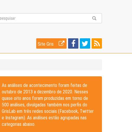
Site Gris
As análises de acontecimento foram feitas de
outubro de 2013 a dezembro de 2020. Nesses
quase oito anos foram produzidas em torno de
500 análises, divulgadas também nos perfis do
GrisLab em três redes sociais (Facebook, Twitter
e Instagram). As análises estão agrupadas nas
categorias abaixo.