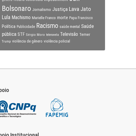
Bolsonaro
Lava Jato
Justiça
Jornalismo
Lula
Machismo
morte
Marielle Franco
Papa Francisco
Racismo
Saúde
Política
Publicidade
saúde mental
pública
Televisão
STF
Temer
Sérgio Moro
telenovela
violência policial
Trump
violência de gênero
poio
poio Institucional