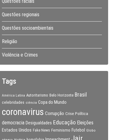
Questões raciais
Questões regionais
Questões socioambientais
Religião
Violência e Crimes
Tags
Brasil
Autoritarismo
Belo Horizonte
América Latina
Copa do Mundo
celebridades
ciência
coronavirus
Corrupção
Crise Política
Educação
Eleições
democracia
Desigualdades
Estados Unidos
Feminismo
Futebol
Fake News
Globo
Jair
Impeachment
gênero
homofobia
História