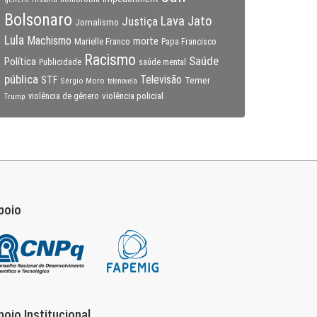
Bolsonaro
Lava Jato
Justiça
Jornalismo
Lula
Machismo
morte
Marielle Franco
Papa Francisco
Racismo
Saúde
Política
Publicidade
saúde mental
pública
Televisão
STF
Temer
Sérgio Moro
telenovela
violência policial
Trump
violência de gênero
poio
poio Institucional