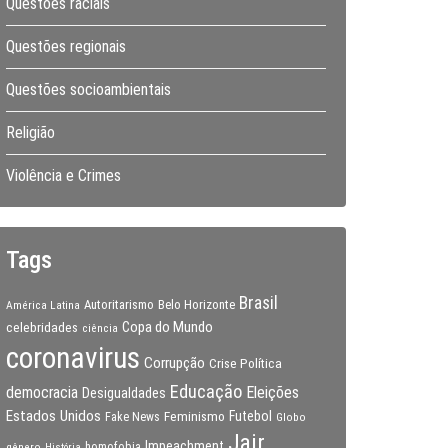
Questões raciais
Questões regionais
Questões socioambientais
Religião
Violência e Crimes
Tags
Brasil
Autoritarismo
Belo Horizonte
América Latina
Copa do Mundo
celebridades
ciência
coronavirus
Corrupção
Crise Política
Educação
Eleições
democracia
Desigualdades
Estados Unidos
Feminismo
Futebol
Fake News
Globo
Jair
Impeachment
gênero
homofobia
História