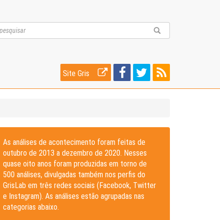
Site Gris
As análises de acontecimento foram feitas de
outubro de 2013 a dezembro de 2020. Nesses
quase oito anos foram produzidas em torno de
500 análises, divulgadas também nos perfis do
GrisLab em três redes sociais (Facebook, Twitter
e Instagram). As análises estão agrupadas nas
categorias abaixo.