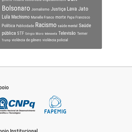
Bolsonaro
Lava Jato
Justiça
Jornalismo
Lula
Machismo
morte
Marielle Franco
Papa Francisco
Racismo
Saúde
Política
Publicidade
saúde mental
pública
Televisão
STF
Temer
Sérgio Moro
telenovela
violência policial
Trump
violência de gênero
poio
poio Institucional