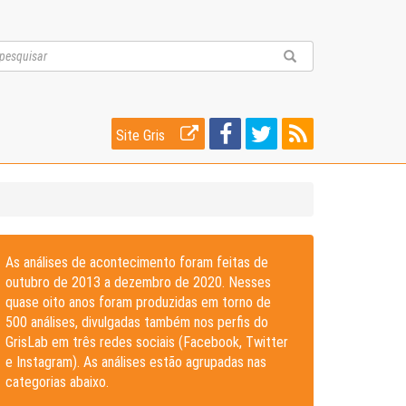
Site Gris
As análises de acontecimento foram feitas de
outubro de 2013 a dezembro de 2020. Nesses
quase oito anos foram produzidas em torno de
500 análises, divulgadas também nos perfis do
GrisLab em três redes sociais (Facebook, Twitter
e Instagram). As análises estão agrupadas nas
categorias abaixo.