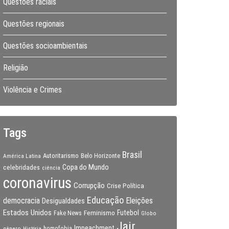
Questões raciais
Questões regionais
Questões socioambientais
Religião
Violência e Crimes
Tags
Brasil
Autoritarismo
Belo Horizonte
América Latina
Copa do Mundo
celebridades
ciência
coronavirus
Corrupção
Crise Política
Educação
Eleições
democracia
Desigualdades
Estados Unidos
Feminismo
Futebol
Fake News
Globo
Jair
Impeachment
gênero
homofobia
História