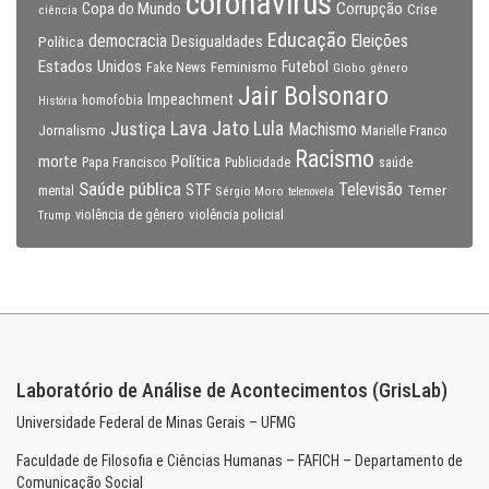
coronavirus
Copa do Mundo
Corrupção
Crise
ciência
Educação
Eleições
democracia
Política
Desigualdades
Estados Unidos
Feminismo
Futebol
Fake News
Globo
gênero
Jair Bolsonaro
Impeachment
homofobia
História
Lava Jato
Justiça
Lula
Machismo
Jornalismo
Marielle Franco
Racismo
morte
Política
Papa Francisco
Publicidade
saúde
Saúde pública
Televisão
STF
Temer
mental
Sérgio Moro
telenovela
violência policial
Trump
violência de gênero
Laboratório de Análise de Acontecimentos (GrisLab)
Universidade Federal de Minas Gerais – UFMG
Faculdade de Filosofia e Ciências Humanas – FAFICH – Departamento de
Comunicação Social