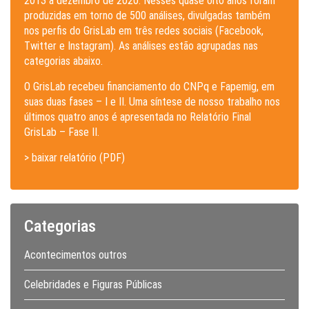
2013 a dezembro de 2020. Nesses quase oito anos foram
produzidas em torno de 500 análises, divulgadas também
nos perfis do GrisLab em três redes sociais (Facebook,
Twitter e Instagram). As análises estão agrupadas nas
categorias abaixo.
O GrisLab recebeu financiamento do CNPq e Fapemig, em
suas duas fases – I e II. Uma síntese de nosso trabalho nos
últimos quatro anos é apresentada no Relatório Final
GrisLab – Fase II.
> baixar relatório (PDF)
Categorias
Acontecimentos outros
Celebridades e Figuras Públicas