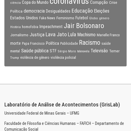
coronavirus
Copa do Mundo
Corrupção
Crise
ciência
Educação
Eleições
democracia
Política
Desigualdades
Estados Unidos
Feminismo
Futebol
Fake News
Globo
gênero
Jair Bolsonaro
Impeachment
homofobia
História
Lava Jato
Justiça
Lula
Machismo
Jornalismo
Marielle Franco
Racismo
morte
Política
Papa Francisco
Publicidade
saúde
Saúde pública
Televisão
STF
Temer
mental
Sérgio Moro
telenovela
violência policial
Trump
violência de gênero
Laboratório de Análise de Acontecimentos (GrisLab)
Universidade Federal de Minas Gerais – UFMG
Faculdade de Filosofia e Ciências Humanas – FAFICH – Departamento de
Comunicação Social