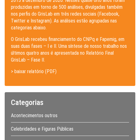
2013 a dezembro de 2020. Nesses quase oito anos foram
produzidas em torno de 500 análises, divulgadas também
nos perfis do GrisLab em três redes sociais (Facebook,
Twitter e Instagram). As análises estão agrupadas nas
categorias abaixo.
O GrisLab recebeu financiamento do CNPq e Fapemig, em
suas duas fases – I e II. Uma síntese de nosso trabalho nos
últimos quatro anos é apresentada no Relatório Final
GrisLab – Fase II.
> baixar relatório (PDF)
Categorias
Acontecimentos outros
Celebridades e Figuras Públicas