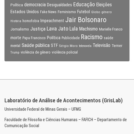
Educação
Eleições
democracia
Política
Desigualdades
Estados Unidos
Feminismo
Futebol
Fake News
Globo
gênero
Jair Bolsonaro
Impeachment
homofobia
História
Lava Jato
Justiça
Lula
Machismo
Jornalismo
Marielle Franco
Racismo
morte
Política
Papa Francisco
Publicidade
saúde
Saúde pública
Televisão
STF
Temer
mental
Sérgio Moro
telenovela
violência policial
Trump
violência de gênero
Laboratório de Análise de Acontecimentos (GrisLab)
Universidade Federal de Minas Gerais – UFMG
Faculdade de Filosofia e Ciências Humanas – FAFICH – Departamento de
Comunicação Social