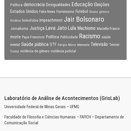
Educação
Eleições
democracia
Política
Desigualdades
Estados Unidos
Feminismo
Futebol
Fake News
Globo
gênero
Jair Bolsonaro
Impeachment
homofobia
História
Lava Jato
Justiça
Lula
Machismo
Jornalismo
Marielle Franco
Racismo
morte
Política
Papa Francisco
Publicidade
saúde
Saúde pública
Televisão
STF
Temer
mental
Sérgio Moro
telenovela
violência policial
Trump
violência de gênero
Laboratório de Análise de Acontecimentos (GrisLab)
Universidade Federal de Minas Gerais – UFMG
Faculdade de Filosofia e Ciências Humanas – FAFICH – Departamento de
Comunicação Social