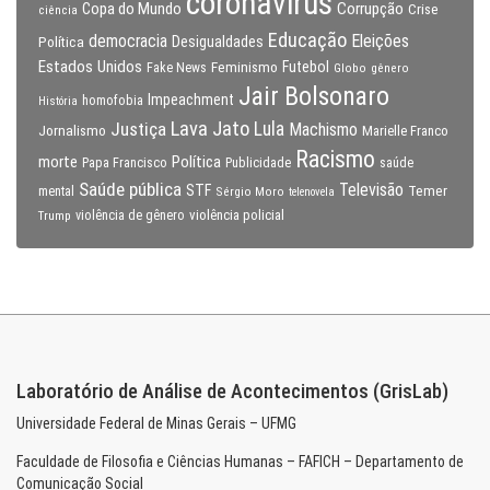
coronavirus
Copa do Mundo
Corrupção
Crise
ciência
Educação
Eleições
democracia
Política
Desigualdades
Estados Unidos
Feminismo
Futebol
Fake News
Globo
gênero
Jair Bolsonaro
Impeachment
homofobia
História
Lava Jato
Justiça
Lula
Machismo
Jornalismo
Marielle Franco
Racismo
morte
Política
Papa Francisco
Publicidade
saúde
Saúde pública
Televisão
STF
Temer
mental
Sérgio Moro
telenovela
violência policial
Trump
violência de gênero
Laboratório de Análise de Acontecimentos (GrisLab)
Universidade Federal de Minas Gerais – UFMG
Faculdade de Filosofia e Ciências Humanas – FAFICH – Departamento de
Comunicação Social