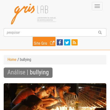
Toggle
navigati
Site Gris
Home
/
bullying
Análise |
bullying