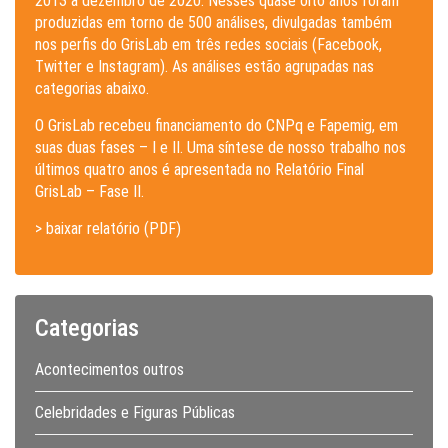
2013 a dezembro de 2020. Nesses quase oito anos foram
produzidas em torno de 500 análises, divulgadas também
nos perfis do GrisLab em três redes sociais (Facebook,
Twitter e Instagram). As análises estão agrupadas nas
categorias abaixo.
O GrisLab recebeu financiamento do CNPq e Fapemig, em
suas duas fases – I e II. Uma síntese de nosso trabalho nos
últimos quatro anos é apresentada no Relatório Final
GrisLab – Fase II.
> baixar relatório (PDF)
Categorias
Acontecimentos outros
Celebridades e Figuras Públicas