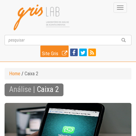
Toggle
navigati
Site Gris
Home
/
Caixa 2
Análise |
Caixa 2