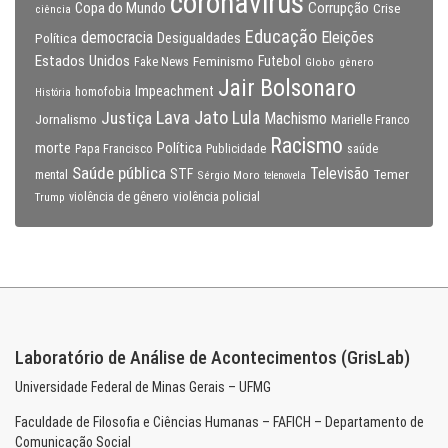
coronavirus
Copa do Mundo
Corrupção
Crise
ciência
Educação
Eleições
democracia
Política
Desigualdades
Estados Unidos
Feminismo
Futebol
Fake News
Globo
gênero
Jair Bolsonaro
Impeachment
homofobia
História
Lava Jato
Justiça
Lula
Machismo
Jornalismo
Marielle Franco
Racismo
morte
Política
Papa Francisco
Publicidade
saúde
Saúde pública
Televisão
STF
Temer
mental
Sérgio Moro
telenovela
violência policial
Trump
violência de gênero
Laboratório de Análise de Acontecimentos (GrisLab)
Universidade Federal de Minas Gerais – UFMG
Faculdade de Filosofia e Ciências Humanas – FAFICH – Departamento de
Comunicação Social