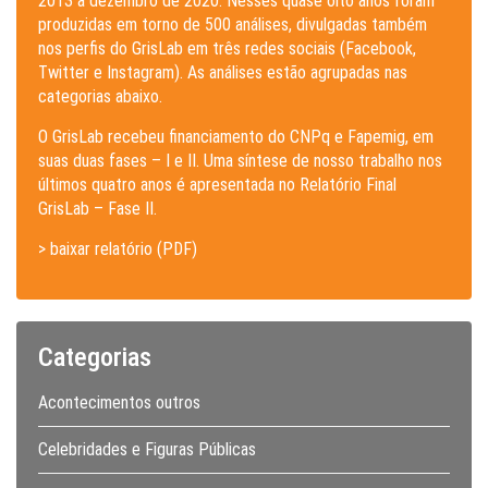
2013 a dezembro de 2020. Nesses quase oito anos foram
produzidas em torno de 500 análises, divulgadas também
nos perfis do GrisLab em três redes sociais (Facebook,
Twitter e Instagram). As análises estão agrupadas nas
categorias abaixo.
O GrisLab recebeu financiamento do CNPq e Fapemig, em
suas duas fases – I e II. Uma síntese de nosso trabalho nos
últimos quatro anos é apresentada no Relatório Final
GrisLab – Fase II.
> baixar relatório (PDF)
Categorias
Acontecimentos outros
Celebridades e Figuras Públicas