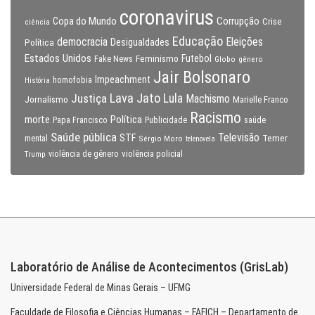
coronavirus
Copa do Mundo
Corrupção
Crise
ciência
Educação
Eleições
democracia
Política
Desigualdades
Estados Unidos
Feminismo
Futebol
Fake News
Globo
gênero
Jair Bolsonaro
Impeachment
homofobia
História
Lava Jato
Justiça
Lula
Machismo
Jornalismo
Marielle Franco
Racismo
morte
Política
Papa Francisco
Publicidade
saúde
Saúde pública
Televisão
STF
Temer
mental
Sérgio Moro
telenovela
violência policial
Trump
violência de gênero
Laboratório de Análise de Acontecimentos (GrisLab)
Universidade Federal de Minas Gerais – UFMG
Faculdade de Filosofia e Ciências Humanas – FAFICH – Departamento de