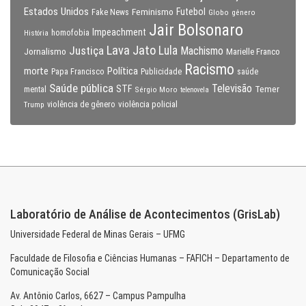
Estados Unidos
Feminismo
Futebol
Fake News
Globo
gênero
Jair Bolsonaro
Impeachment
homofobia
História
Lava Jato
Justiça
Lula
Machismo
Jornalismo
Marielle Franco
Racismo
morte
Política
Papa Francisco
Publicidade
saúde
Saúde pública
Televisão
STF
Temer
mental
Sérgio Moro
telenovela
violência policial
Trump
violência de gênero
Laboratório de Análise de Acontecimentos (GrisLab)
Universidade Federal de Minas Gerais – UFMG
Faculdade de Filosofia e Ciências Humanas – FAFICH – Departamento de
Comunicação Social
Av. Antônio Carlos, 6627 – Campus Pampulha