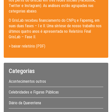
nos perfis do GrisLab em três redes sociais (Facebook,
Twitter e Instagram). As análises estão agrupadas nas
categorias abaixo.
O GrisLab recebeu financiamento do CNPq e Fapemig, em
suas duas fases – I e II. Uma síntese de nosso trabalho nos
últimos quatro anos é apresentada no Relatório Final
GrisLab – Fase II.
> baixar relatório (PDF)
Categorias
Acontecimentos outros
Celebridades e Figuras Públicas
Diário da Quarentena