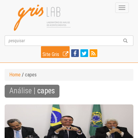
Toggle
navigati
Site Gris
Home
/
capes
Análise |
capes