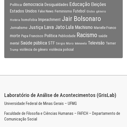
Educação
Eleições
democracia
Política
Desigualdades
Estados Unidos
Feminismo
Futebol
Fake News
Globo
gênero
Jair Bolsonaro
Impeachment
homofobia
História
Lava Jato
Justiça
Lula
Machismo
Jornalismo
Marielle Franco
Racismo
morte
Política
Papa Francisco
Publicidade
saúde
Saúde pública
Televisão
STF
Temer
mental
Sérgio Moro
telenovela
violência policial
Trump
violência de gênero
Laboratório de Análise de Acontecimentos (GrisLab)
Universidade Federal de Minas Gerais – UFMG
Faculdade de Filosofia e Ciências Humanas – FAFICH – Departamento de
Comunicação Social