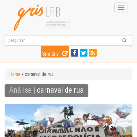
Toggle
navigati
Site Gris
Home
/
carnaval de rua
Análise |
carnaval de rua