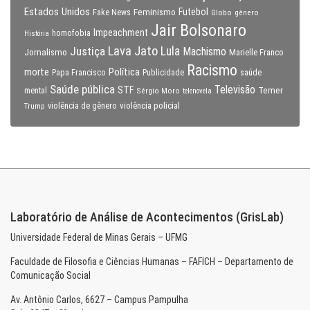
Estados Unidos
Feminismo
Futebol
Fake News
Globo
gênero
Jair Bolsonaro
Impeachment
homofobia
História
Lava Jato
Justiça
Lula
Machismo
Jornalismo
Marielle Franco
Racismo
morte
Política
Papa Francisco
Publicidade
saúde
Saúde pública
Televisão
STF
Temer
mental
Sérgio Moro
telenovela
violência policial
Trump
violência de gênero
Laboratório de Análise de Acontecimentos (GrisLab)
Universidade Federal de Minas Gerais – UFMG
Faculdade de Filosofia e Ciências Humanas – FAFICH – Departamento de
Comunicação Social
Av. Antônio Carlos, 6627 – Campus Pampulha