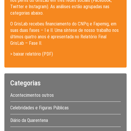
nos perfis do GrisLab em três redes sociais (Facebook,
Twitter e Instagram). As análises estão agrupadas nas
categorias abaixo.
O GrisLab recebeu financiamento do CNPq e Fapemig, em
suas duas fases – I e II. Uma síntese de nosso trabalho nos
últimos quatro anos é apresentada no Relatório Final
GrisLab – Fase II.
> baixar relatório (PDF)
Categorias
Acontecimentos outros
Celebridades e Figuras Públicas
Diário da Quarentena