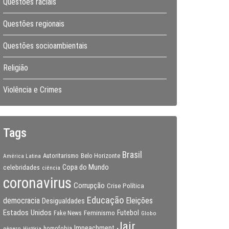
Questões raciais
Questões regionais
Questões socioambientais
Religião
Violência e Crimes
Tags
Brasil
Autoritarismo
Belo Horizonte
América Latina
Copa do Mundo
celebridades
ciência
coronavirus
Corrupção
Crise Política
Educação
Eleições
democracia
Desigualdades
Estados Unidos
Feminismo
Futebol
Fake News
Globo
Jair
Impeachment
gênero
homofobia
História