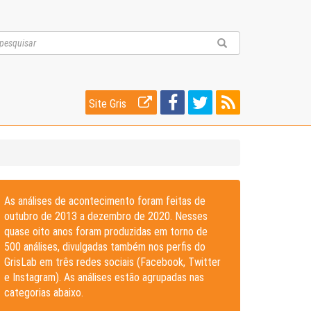
Site Gris
As análises de acontecimento foram feitas de
outubro de 2013 a dezembro de 2020. Nesses
quase oito anos foram produzidas em torno de
500 análises, divulgadas também nos perfis do
GrisLab em três redes sociais (Facebook, Twitter
e Instagram). As análises estão agrupadas nas
categorias abaixo.