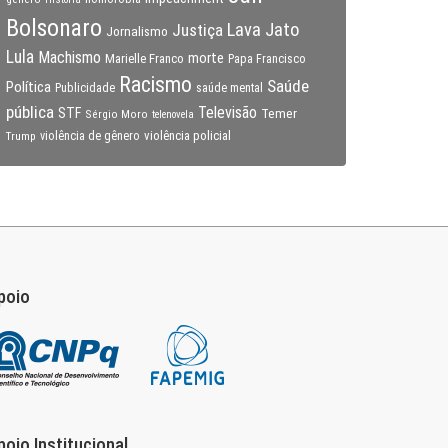
Bolsonaro
Lava Jato
Justiça
Jornalismo
Lula
Machismo
morte
Marielle Franco
Papa Francisco
Racismo
Saúde
Política
Publicidade
saúde mental
pública
Televisão
STF
Temer
Sérgio Moro
telenovela
violência policial
Trump
violência de gênero
poio
poio Institucional