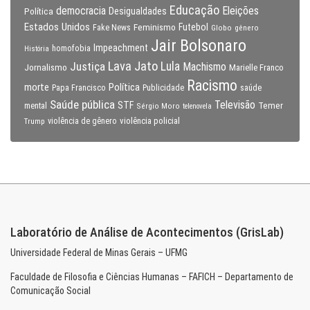
Educação
Eleições
democracia
Política
Desigualdades
Estados Unidos
Feminismo
Futebol
Fake News
Globo
gênero
Jair Bolsonaro
Impeachment
homofobia
História
Lava Jato
Justiça
Lula
Machismo
Jornalismo
Marielle Franco
Racismo
morte
Política
Papa Francisco
Publicidade
saúde
Saúde pública
Televisão
STF
Temer
mental
Sérgio Moro
telenovela
violência policial
Trump
violência de gênero
Laboratório de Análise de Acontecimentos (GrisLab)
Universidade Federal de Minas Gerais – UFMG
Faculdade de Filosofia e Ciências Humanas – FAFICH – Departamento de
Comunicação Social