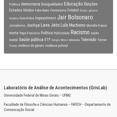
Educação
Eleições
democracia
Política
Desigualdades
Estados Unidos
Feminismo
Futebol
Fake News
Globo
gênero
Jair Bolsonaro
Impeachment
homofobia
História
Lava Jato
Justiça
Lula
Machismo
Jornalismo
Marielle Franco
Racismo
morte
Política
Papa Francisco
Publicidade
saúde
Saúde pública
Televisão
STF
Temer
mental
Sérgio Moro
telenovela
violência policial
Trump
violência de gênero
Laboratório de Análise de Acontecimentos (GrisLab)
Universidade Federal de Minas Gerais – UFMG
Faculdade de Filosofia e Ciências Humanas – FAFICH – Departamento de
Comunicação Social